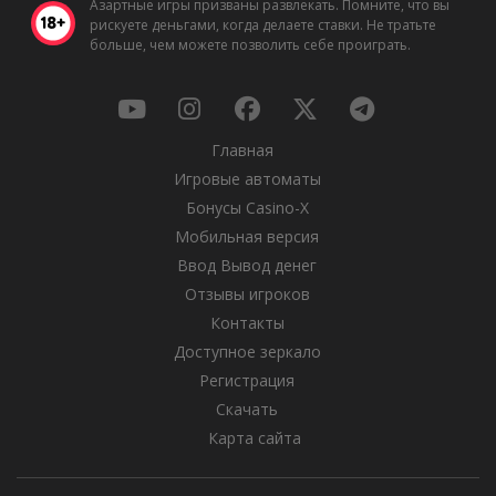
Азартные игры призваны развлекать. Помните, что вы
рискуете деньгами, когда делаете ставки. Не тратьте
больше, чем можете позволить себе проиграть.
Главная
Игровые автоматы
Бонусы Casino-X
Мобильная версия
Ввод Вывод денег
Отзывы игроков
Контакты
Доступное зеркало
Регистрация
Скачать
Карта сайта