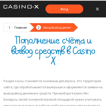
Вход
Главная
Ввод Вывод денег
Пополнение счёта и
вывод средств в Casino
X
Раздел кассы становится основным для игрока. Это территория
сайта, где обрабатываются выигрыши и оформляются заявки на
вывод-ввод денежных средств. При выборе Казино Икс
Беларусь своей основной игровой площадкой нужно учитывать
некоторые ньюансы в работе клуба процедуры ввода-вывода