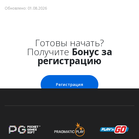
Обновлено:
01.08.2026
Готовы начать?
Получите
Бонус за
регистрацию
Регистрация