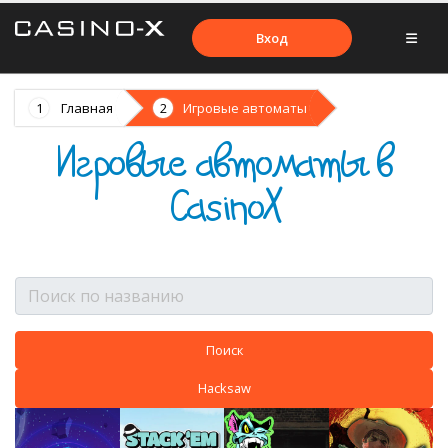
Вход
Главная
Игровые автоматы
Игровые автоматы в
CasinoX
Hacksaw