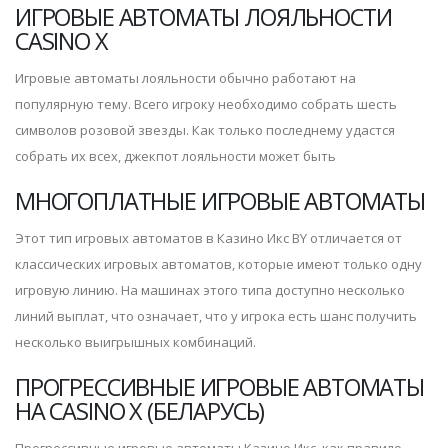
ИГРОВЫЕ АВТОМАТЫ ЛОЯЛЬНОСТИ
CASINO X
Игровые автоматы лояльности обычно работают на
популярную тему. Всего игроку необходимо собрать шесть
символов розовой звезды. Как только последнему удастся
собрать их всех, джекпот лояльности может быть
МНОГОПЛАТНЫЕ ИГРОВЫЕ АВТОМАТЫ
Этот тип игровых автоматов в Казино Икс BY отличается от
классических игровых автоматов, которые имеют только одну
игровую линию. На машинах этого типа доступно несколько
линий выплат, что означает, что у игрока есть шанс получить
несколько выигрышных комбинаций.
ПРОГРЕССИВНЫЕ ИГРОВЫЕ АВТОМАТЫ
НА CASINO X (БЕЛАРУСЬ)