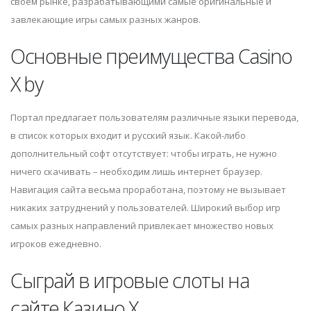
своем рынке, разрабатывающими самые оригинальные и
завлекающие игры самых разных жанров.
Основные преимущества Casino
X by
Портал предлагает пользователям различные языки перевода,
в список которых входит и русский язык. Какой-либо
дополнительный софт отсутствует: чтобы играть, не нужно
ничего скачивать – необходим лишь интернет браузер.
Навигация сайта весьма проработана, поэтому не вызывает
никаких затруднений у пользователей. Широкий выбор игр
самых разных направлений привлекает множество новых
игроков ежедневно.
Сыграй в игровые слоты на
сайте Казино Х