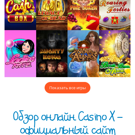
Показать все игры
Обзор онлайн Casino X -
официальный сайт