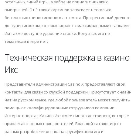
остальных линий игры, а зебра не приносит никаких
выигрышей. От 3 таких картинок запускает несколько
бесплатных спинов игрового автомата. Прогрессивный джекпот
доступен игрокам, которые играют с максимальными ставками.
Им также доступно удвоение ставки. Бонусных игр по
тематикам в игре нет.
Техническая поддержка в казино
Икс
Представители администрации Casino X предоставляют свои
контакты для связи со службой поддержки. Присутствует онлайн
чат на русском языке, где любой пользователь может получить
помощь от квалифицированных сотрудников компании.
Интернет портал Казино Икс имеет много достоинств, которые
привлекают новых пользователей. Большой каталог игр от
разных разработчиков, полная русификация игр и