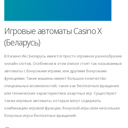
Игровые автоматы Casino X
(Беларусь)
В Казино Икс Беларусь имеется просто огромное разнообразие
онлайн слотов. Особняком в этом списке стоят так называемые
автоматы с бонусными играми, или другими бонусными
функциями. Такие машины имеют большое количество
специальных возможностей, таких как бесплатные вращения
или технические характеристики азартных игр. Существуют
также игровые автоматы, которые могут содержать
комбинацию игровой функции, бонусной игры (или нескольких
бонусных игр) и бесплатных вращений.