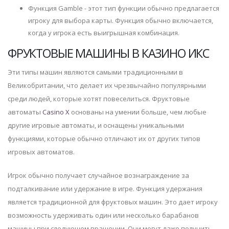
Функция Gamble - этот тип функции обычно предлагается
игроку для выбора карты. Функция обычно включается,
когда у игрока есть выигрышная комбинация.
ФРУКТОВЫЕ МАШИНЫ В КАЗИНО ИКС
Эти типы машин являются самыми традиционными в
Великобритании, что делает их чрезвычайно популярными
среди людей, которые хотят повеселиться. Фруктовые
автоматы
Casino X
основаны на умении больше, чем любые
другие игровые автоматы, и оснащены уникальными
функциями, которые обычно отличают их от других типов
игровых автоматов.
Игрок обычно получает случайное вознаграждение за
подталкивание или удержание в игре. Функция удержания
является традиционной для фруктовых машин. Это дает игроку
возможность удерживать один или несколько барабанов
машины при следующем вращении. Они могут даже получить