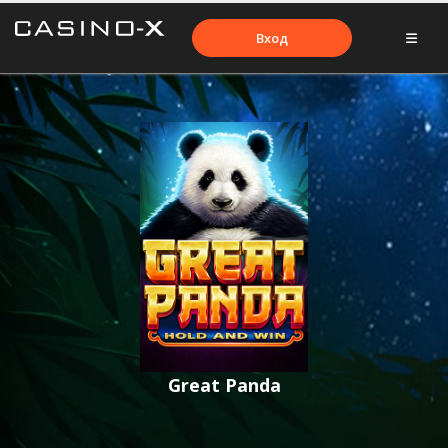
Вход
Great Panda