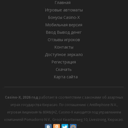
Главная
Игровые автоматы
Бонусы Casino-X
Мобильная версия
Ввод Вывод денег
Отзывы игроков
Контакты
Доступное зеркало
Регистрация
Скачать
Карта сайта
Casino-X, 2026 год
работает в соответствии с законами об азартных
играх государства Кюрасао. По соглашению с Antillephone N.V.,
игровая лицензия № 8048/JAZ, Casino-X находится под управлением
компанией Pomadorro N.V., Groot Kwartierweg 10, Livestrong, Кюрасао.