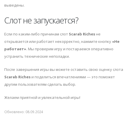
выведены.
Слот не запускается?
Если по каким-либо причинам слот
Scarab Riches
не
открывается или работает некорректно, нажмите кнопку
«Не
работает»
. Мы проверим игру и постараемся оперативно
устранить технические неполадки.
После завершения игры вы можете оставить свою оценку слота
Scarab Riches
и поделиться впечатлениями — это поможет
другим пользователям сделать выбор.
Желаем приятной и увлекательной игры!
Обновлено:
08.09.2024