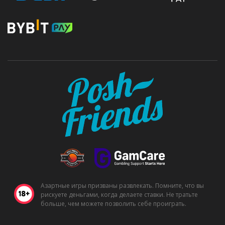
Азартные игры призваны развлекать. Помните, что вы
рискуете деньгами, когда делаете ставки. Не тратьте
больше, чем можете позволить себе проиграть.