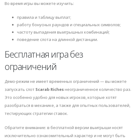
Во время игры вы можете изучить:
правила и таблицу выплат;
работу бонусных раундов и специальных символов;
частоту выпадения выигрышных комбинаций;
поведение слота на длинной дистанции.
Бесплатная игра без
ограничений
Демо-режим не имеет временных ограничений — вы можете
запускать слот
Scarab Riches
неограниченное количество раз.
Это особенно удобно для новых игроков, которые хотят
разобраться в механике, а также для опытных пользователей,
тестирующих стратегии ставок.
Обратите внимание: в бесплатной версии выигрыши носят
исключительно ознакомительный характер и не могут быть