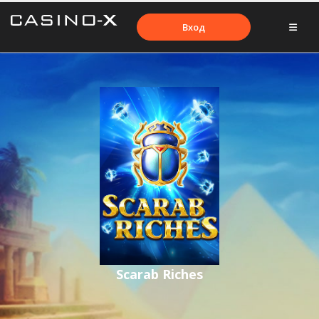
Вход
Scarab Riches