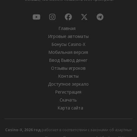
Главная
Игровые автоматы
Бонусы Casino-X
Мобильная версия
Ввод Вывод денег
Отзывы игроков
Контакты
Доступное зеркало
Регистрация
Скачать
Карта сайта
Casino-X, 2026 год
работает в соответствии с законами об азартных