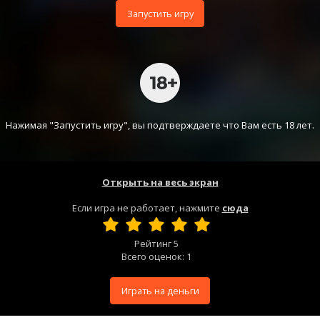
Запустить игру
Нажимая "Запустить игру", вы подтверждаете что Вам есть 18 лет.
Открыть на весь экран
Если игра не работает, нажмите
сюда
Рейтинг
5
Всего оценок:
1
Играть на деньги