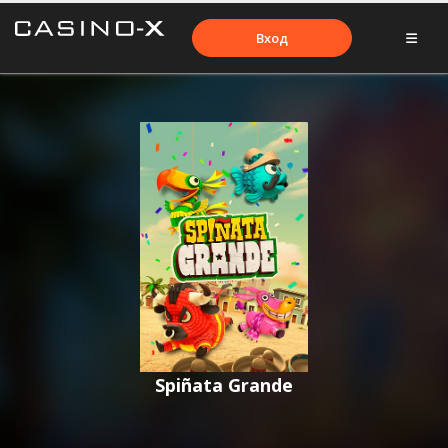
Вход
Spiñata Grande