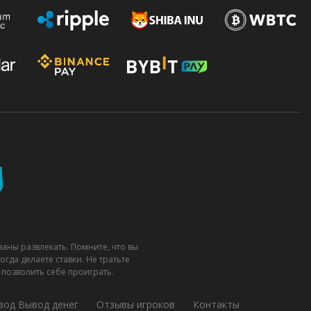
аны развлекать. Помните, что вы
огда делаете ставки. Не тратьте
позволить себе проиграть.
вод Вывод денег
Отзывы игроков
Контакты