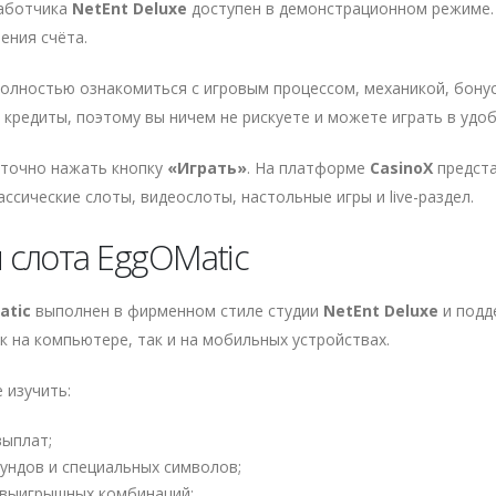
аботчика
NetEnt Deluxe
доступен в демонстрационном режиме. 
ения счёта.
олностью ознакомиться с игровым процессом, механикой, бону
 кредиты, поэтому вы ничем не рискуете и можете играть в удо
аточно нажать кнопку
«Играть»
. На платформе
CasinoX
предста
ссические слоты, видеослоты, настольные игры и live-раздел.
 слота EggOMatic
atic
выполнен в фирменном стиле студии
NetEnt Deluxe
и подд
к на компьютере, так и на мобильных устройствах.
 изучить:
выплат;
ундов и специальных символов;
 выигрышных комбинаций;