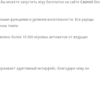
Вы можете запустить игру бесплатно на сайте
CasinoX
без
сными функциями и уровнем волатильности. Все раунды
бном темпе.
влено более 10 000 игровых автоматов от ведущих
ерживает адаптивный интерфейс, благодаря чему он