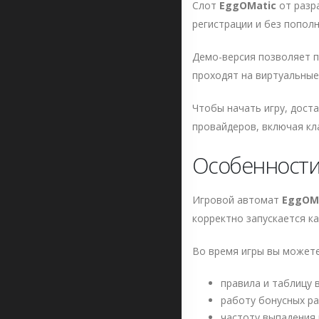
Слот
EggOMatic
от разр
регистрации и без пополн
Демо-версия позволяет п
проходят на виртуальные
Чтобы начать игру, дост
провайдеров, включая кла
Особенности
Игровой автомат
EggOM
корректно запускается ка
Во время игры вы можете
правила и таблицу 
работу бонусных ра
частоту выпадения