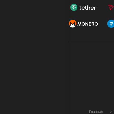
Главная
Иг