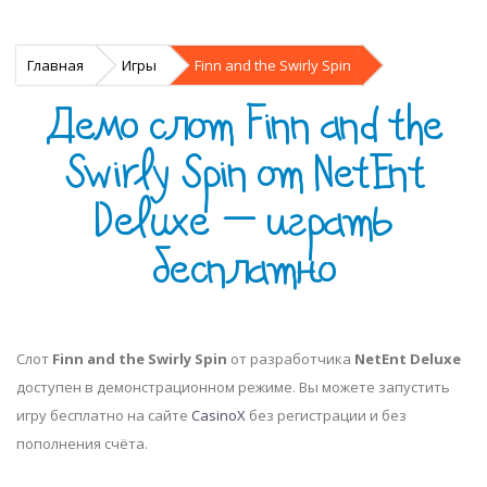
Главная
Игры
Finn and the Swirly Spin
Демо слот Finn and the
Swirly Spin от NetEnt
Deluxe — играть
бесплатно
Слот
Finn and the Swirly Spin
от разработчика
NetEnt Deluxe
доступен в демонстрационном режиме. Вы можете запустить
игру бесплатно на сайте
CasinoX
без регистрации и без
пополнения счёта.