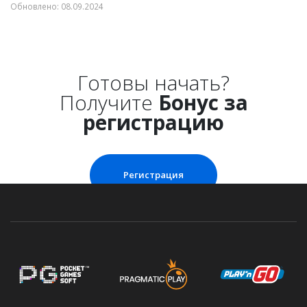
Обновлено:
08.09.2024
Готовы начать?
Получите
Бонус за
регистрацию
Регистрация