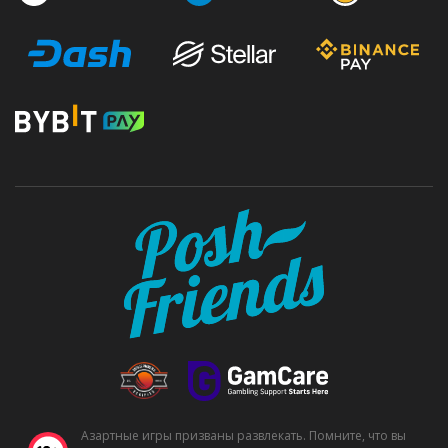
Азартные игры призваны развлекать. Помните, что вы