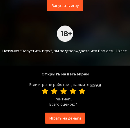
Запустить игру
Нажимая "Запустить игру", вы подтверждаете что Вам есть 18 лет.
Открыть на весь экран
Если игра не работает, нажмите
сюда
Рейтинг
5
Всего оценок:
1
Играть на деньги