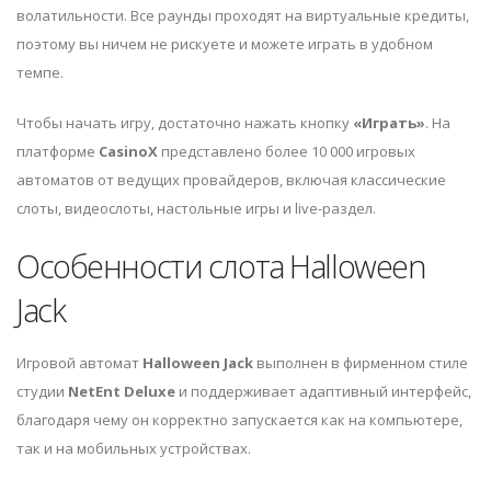
волатильности. Все раунды проходят на виртуальные кредиты,
поэтому вы ничем не рискуете и можете играть в удобном
темпе.
Чтобы начать игру, достаточно нажать кнопку
«Играть»
. На
платформе
CasinoX
представлено более 10 000 игровых
автоматов от ведущих провайдеров, включая классические
слоты, видеослоты, настольные игры и live-раздел.
Особенности слота Halloween
Jack
Игровой автомат
Halloween Jack
выполнен в фирменном стиле
студии
NetEnt Deluxe
и поддерживает адаптивный интерфейс,
благодаря чему он корректно запускается как на компьютере,
так и на мобильных устройствах.