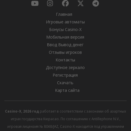
Главная
Игровые автоматы
Бонусы Casino-X
Мобильная версия
Ввод Вывод денег
Отзывы игроков
Контакты
Доступное зеркало
Регистрация
Скачать
Карта сайта
Casino-X, 2026 год
работает в соответствии с законами об азартных
играх государства Кюрасао. По соглашению с Antillephone N.V.,
игровая лицензия № 8048/JAZ, Casino-X находится под управлением