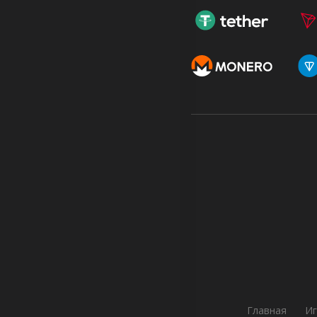
Главная
Иг