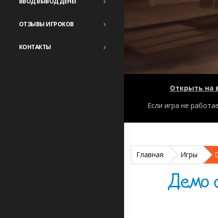
ВВОД ВЫВОД ДЕНЕГ
ОТЗЫВЫ ИГРОКОВ
КОНТАКТЫ
Открыть на 
Если игра не работа
Главная
Игры
Демо с