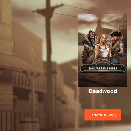
Deadwood
Запустить игру