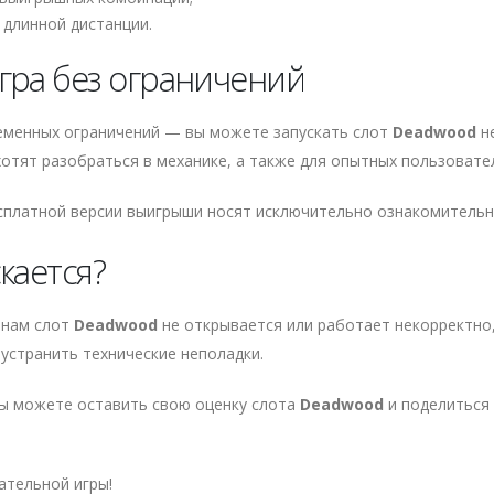
 длинной дистанции.
гра без ограничений
еменных ограничений — вы можете запускать слот
Deadwood
не
хотят разобраться в механике, а также для опытных пользовате
сплатной версии выигрыши носят исключительно ознакомительны
кается?
инам слот
Deadwood
не открывается или работает некорректно
устранить технические неполадки.
вы можете оставить свою оценку слота
Deadwood
и поделиться
ательной игры!