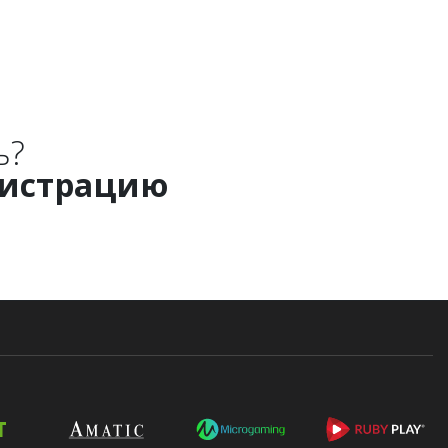
ь?
гистрацию