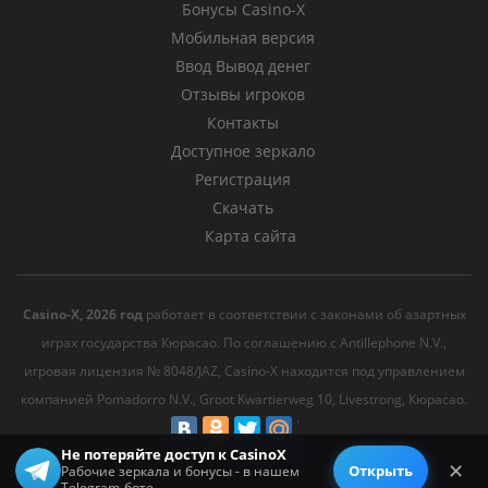
Бонусы Casino-X
Мобильная версия
Ввод Вывод денег
Отзывы игроков
Контакты
Доступное зеркало
Регистрация
Скачать
Карта сайта
Casino-X, 2026 год
работает в соответствии с законами об азартных
играх государства Кюрасао. По соглашению с Antillephone N.V.,
игровая лицензия № 8048/JAZ, Casino-X находится под управлением
компанией Pomadorro N.V., Groot Kwartierweg 10, Livestrong, Кюрасао.
Не потеряйте доступ к CasinoX
© 2026 All rights reserved.
✕
Открыть
Рабочие зеркала и бонусы - в нашем
Telegram-боте