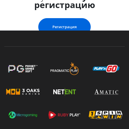
регистрацию
Регистрация