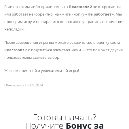
Если по каким-либо причинам слот
Reactoonz 2
не открывается
или работает некорректно, нажмите кнопку
«Не работает»
. Мы
проверим игру и постараемся оперативно устранить технические
неполадки.
После завершения игры вы можете оставить свою оценку слота
Reactoonz 2
и поделиться впечатлениями — это поможет другим
пользователям сделать выбор.
Желаем приятной и увлекательной игры!
Обновлено:
08.09.2024
Готовы начать?
Получите
Бонус за