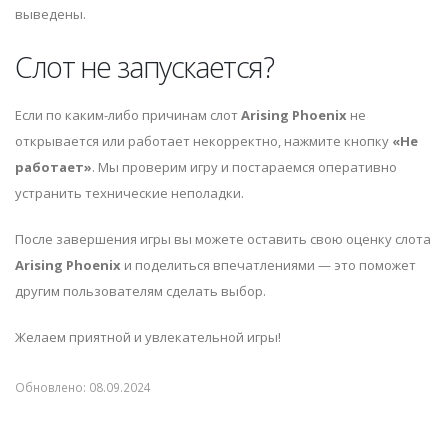
выведены.
Слот не запускается?
Если по каким-либо причинам слот
Arising Phoenix
не
открывается или работает некорректно, нажмите кнопку
«Не
работает»
. Мы проверим игру и постараемся оперативно
устранить технические неполадки.
После завершения игры вы можете оставить свою оценку слота
Arising Phoenix
и поделиться впечатлениями — это поможет
другим пользователям сделать выбор.
Желаем приятной и увлекательной игры!
Обновлено:
08.09.2024