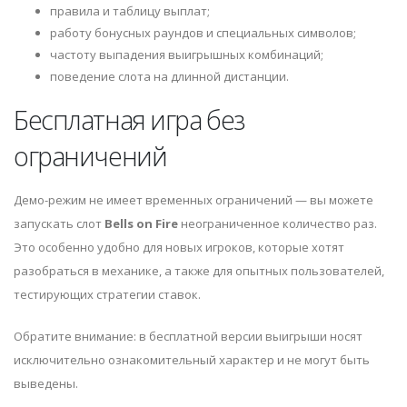
правила и таблицу выплат;
работу бонусных раундов и специальных символов;
частоту выпадения выигрышных комбинаций;
поведение слота на длинной дистанции.
Бесплатная игра без
ограничений
Демо-режим не имеет временных ограничений — вы можете
запускать слот
Bells on Fire
неограниченное количество раз.
Это особенно удобно для новых игроков, которые хотят
разобраться в механике, а также для опытных пользователей,
тестирующих стратегии ставок.
Обратите внимание: в бесплатной версии выигрыши носят
исключительно ознакомительный характер и не могут быть
выведены.