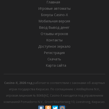
Главная
Игровые автоматы
Бонусы Casino-X
Мобильная версия
Ввод Вывод денег
Отзывы игроков
Контакты
Доступное зеркало
Регистрация
Скачать
Карта сайта
Casino-X, 2026 год
работает в соответствии с законами об азартных
играх государства Кюрасао. По соглашению с Antillephone N.V.,
игровая лицензия № 8048/JAZ, Casino-X находится под управлением
компанией Pomadorro N.V., Groot Kwartierweg 10, Livestrong, Кюрасао.