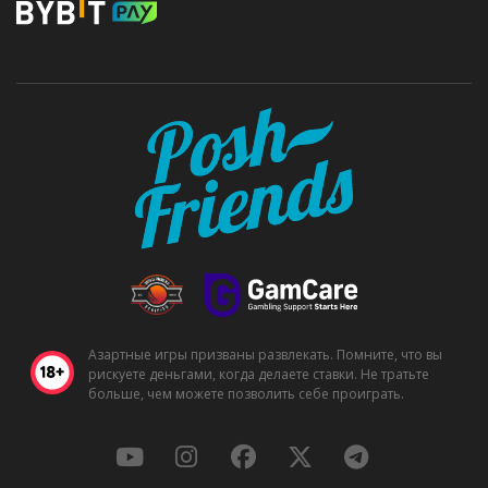
Азартные игры призваны развлекать. Помните, что вы
рискуете деньгами, когда делаете ставки. Не тратьте
больше, чем можете позволить себе проиграть.