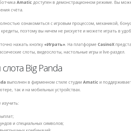
ботчика
Amatic
доступен в демонстрационном режиме. Вы може
ения счёта.
олностью ознакомиться с игровым процессом, механикой, бону
 кредиты, поэтому вы ничем не рискуете и можете играть в удо
аточно нажать кнопку
«Играть»
. На платформе
CasinoX
предста
ссические слоты, видеослоты, настольные игры и live-раздел.
слота Big Panda
nda
выполнен в фирменном стиле студии
Amatic
и поддерживает
ютере, так и на мобильных устройствах.
 изучить:
выплат;
ундов и специальных символов;
 выигрышных комбинаций;