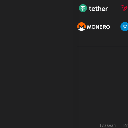
Главная
Иг