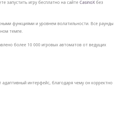
те запустить игру бесплатно на сайте
CasinoX
без
сными функциями и уровнем волатильности. Все раунды
бном темпе.
влено более 10 000 игровых автоматов от ведущих
 адаптивный интерфейс, благодаря чему он корректно