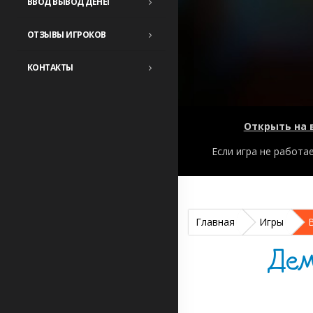
ВВОД ВЫВОД ДЕНЕГ
ОТЗЫВЫ ИГРОКОВ
КОНТАКТЫ
Открыть на 
Если игра не работа
Главная
Игры
Дем