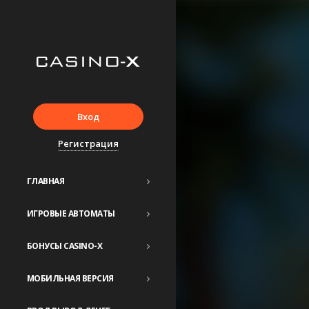
Вход
Регистрация
ГЛАВНАЯ
ИГРОВЫЕ АВТОМАТЫ
БОНУСЫ CASINO-X
МОБИЛЬНАЯ ВЕРСИЯ