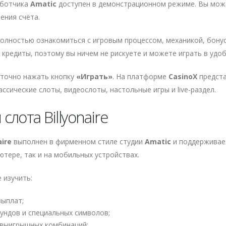
аботчика
Amatic
доступен в демонстрационном режиме. Вы може
ения счёта.
олностью ознакомиться с игровым процессом, механикой, бону
 кредиты, поэтому вы ничем не рискуете и можете играть в удо
аточно нажать кнопку
«Играть»
. На платформе
CasinoX
предста
ссические слоты, видеослоты, настольные игры и live-раздел.
лота Billyonaire
aire
выполнен в фирменном стиле студии
Amatic
и поддерживает
ютере, так и на мобильных устройствах.
 изучить:
выплат;
ундов и специальных символов;
 выигрышных комбинаций;