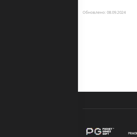
Обновлено:
08.09.2024