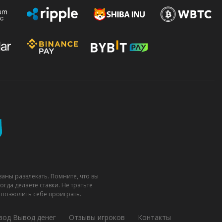
аны развлекать. Помните, что вы
огда делаете ставки. Не тратьте
позволить себе проиграть.
вод Вывод денег
Отзывы игроков
Контакты