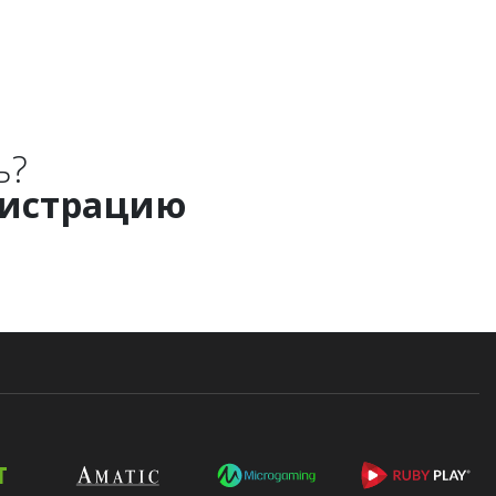
ь?
гистрацию