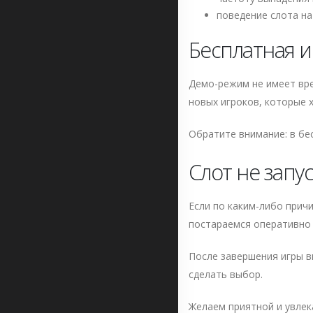
поведение слота на
Бесплатная и
Демо-режим не имеет вр
новых игроков, которые 
Обратите внимание: в бе
Слот не запус
Если по каким-либо прич
постараемся оперативно 
После завершения игры 
сделать выбор.
Желаем приятной и увлек