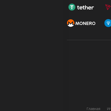
Главная
Иг