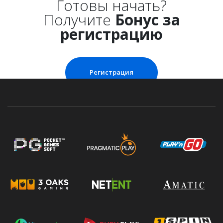
Готовы начать?
Получите
Бонус за
регистрацию
Регистрация