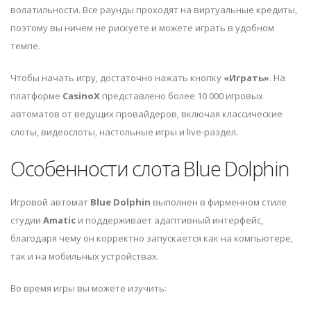
волатильности. Все раунды проходят на виртуальные кредиты,
поэтому вы ничем не рискуете и можете играть в удобном
темпе.
Чтобы начать игру, достаточно нажать кнопку
«Играть»
. На
платформе
CasinoX
представлено более 10 000 игровых
автоматов от ведущих провайдеров, включая классические
слоты, видеослоты, настольные игры и live-раздел.
Особенности слота Blue Dolphin
Игровой автомат
Blue Dolphin
выполнен в фирменном стиле
студии
Amatic
и поддерживает адаптивный интерфейс,
благодаря чему он корректно запускается как на компьютере,
так и на мобильных устройствах.
Во время игры вы можете изучить: