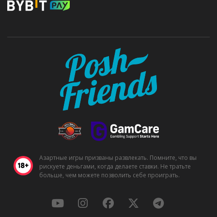
Азартные игры призваны развлекать. Помните, что вы
рискуете деньгами, когда делаете ставки. Не тратьте
больше, чем можете позволить себе проиграть.