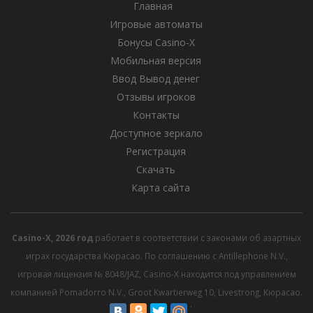
Главная
Игровые автоматы
Бонусы Casino-X
Мобильная версия
Ввод Вывод денег
Отзывы игроков
Контакты
Доступное зеркало
Регистрация
Скачать
Карта сайта
Casino-X, 2026 год
работает в соответствии с законами об азартных
играх государства Кюрасао. По соглашению с Antillephone N.V.,
игровая лицензия № 8048/JAZ, Casino-X находится под управлением
компанией Pomadorro N.V., Groot Kwartierweg 10, Livestrong, Кюрасао.