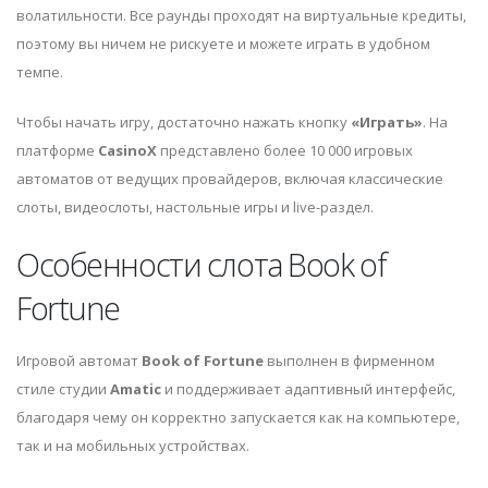
волатильности. Все раунды проходят на виртуальные кредиты,
поэтому вы ничем не рискуете и можете играть в удобном
темпе.
Чтобы начать игру, достаточно нажать кнопку
«Играть»
. На
платформе
CasinoX
представлено более 10 000 игровых
автоматов от ведущих провайдеров, включая классические
слоты, видеослоты, настольные игры и live-раздел.
Особенности слота Book of
Fortune
Игровой автомат
Book of Fortune
выполнен в фирменном
стиле студии
Amatic
и поддерживает адаптивный интерфейс,
благодаря чему он корректно запускается как на компьютере,
так и на мобильных устройствах.