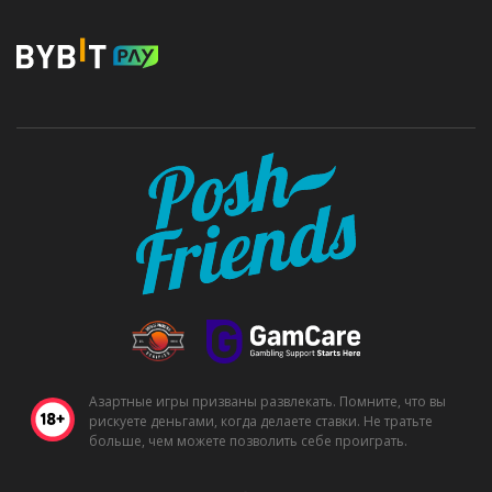
Азартные игры призваны развлекать. Помните, что вы
рискуете деньгами, когда делаете ставки. Не тратьте
больше, чем можете позволить себе проиграть.