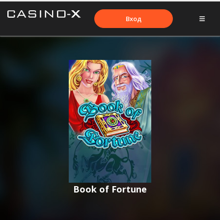
Вход
Book of Fortune