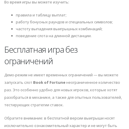
Во время игры вы можете изучить:
правила и таблицу выплат;
работу бонусных раундов и специальных символов;
частоту выпадения выигрышных комбинаций;
поведение слота на длинной дистанции.
Бесплатная игра без
ограничений
Демо-режим не имеет временных ограничений — вы можете
запускать слот
Book of Fortune
неограниченное количество
раз. Это особенно удобно для новых игроков, которые хотят
разобраться в механике, а также для опытных пользователей,
тестирующих стратегии ставок.
Обратите внимание: в бесплатной версии выигрыши носят
исключительно ознакомительный характер и не могут быть