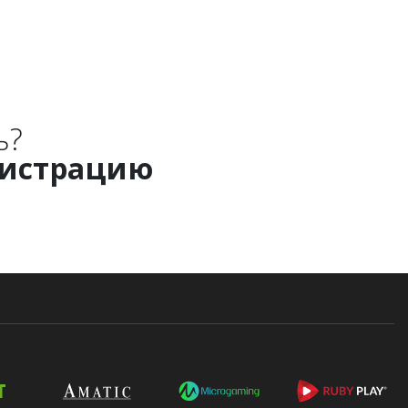
ь?
гистрацию