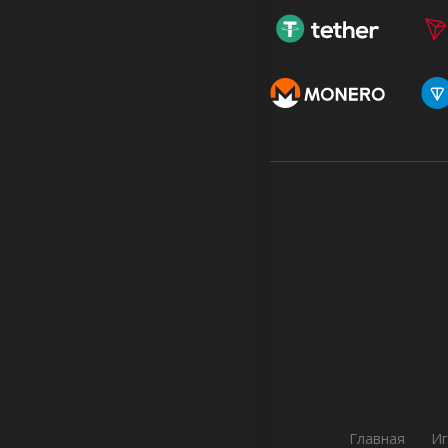
Главная
Иг