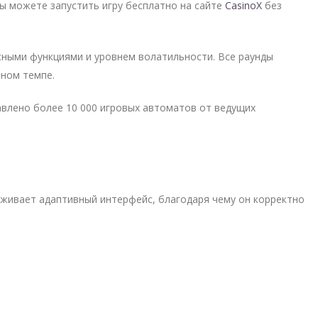
ы можете запустить игру бесплатно на сайте
CasinoX
без
сными функциями и уровнем волатильности. Все раунды
бном темпе.
влено более 10 000 игровых автоматов от ведущих
живает адаптивный интерфейс, благодаря чему он корректно