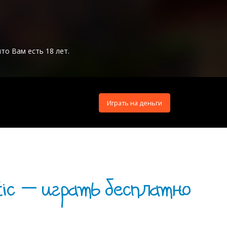
то Вам есть 18 лет.
Играть на деньги
tic — играть бесплатно