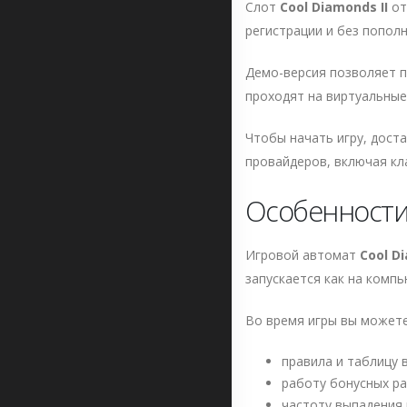
Слот
Cool Diamonds II
от
регистрации и без пополн
Демо-версия позволяет п
проходят на виртуальные
Чтобы начать игру, дост
провайдеров, включая кла
Особенности 
Игровой автомат
Cool D
запускается как на компь
Во время игры вы можете
правила и таблицу 
работу бонусных ра
частоту выпадения