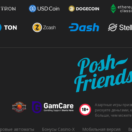
Азартные игры призв
рискуете деньгами, к
больше, чем можете 
ровые автоматы
Бонусы Casino-X
Мобильная версия
В