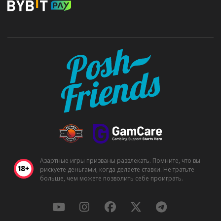
Азартные игры призваны развлекать. Помните, что вы
рискуете деньгами, когда делаете ставки. Не тратьте
больше, чем можете позволить себе проиграть.