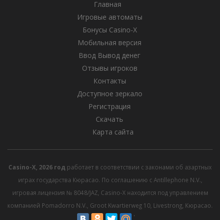
Главная
Игровые автоматы
Бонусы Casino-X
Мобильная версия
Ввод Вывод денег
Отзывы игроков
Контакты
Доступное зеркало
Регистрация
Скачать
Карта сайта
Casino-X, 2026 год
работает в соответствии с законами об азартных
играх государства Кюрасао. По соглашению с Antillephone N.V.,
игровая лицензия № 8048/JAZ, Casino-X находится под управлением
компанией Pomadorro N.V., Groot Kwartierweg 10, Livestrong, Кюрасао.