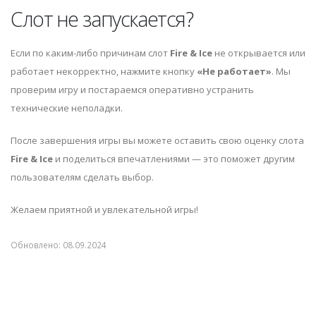
Слот не запускается?
Если по каким-либо причинам слот
Fire & Ice
не открывается или
работает некорректно, нажмите кнопку
«Не работает»
. Мы
проверим игру и постараемся оперативно устранить
технические неполадки.
После завершения игры вы можете оставить свою оценку слота
Fire & Ice
и поделиться впечатлениями — это поможет другим
пользователям сделать выбор.
Желаем приятной и увлекательной игры!
Обновлено:
08.09.2024