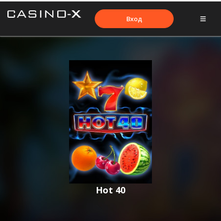
Вход
Hot 40