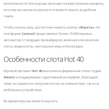
волатильности. Все раунды проходят на виртуальные кредиты,
поэтому вы ничем не рискуете и можете играть в удобном
темпе.
Чтобы начать игру, достаточно нажать кнопку
«Играть»
. На
платформе
CasinoX
представлено более 10 000 игровых
автоматов от ведущих провайдеров, включая классические
слоты, видеослоты, настольные игры и live-раздел.
Особенности слота Hot 40
Игровой автомат
Hot 40
выполнен в фирменном стиле студии
Amatic
и поддерживает адаптивный интерфейс, благодаря
чему он корректно запускается как на компьютере, так и на
мобильных устройствах.
Во время игры вы можете изучить: