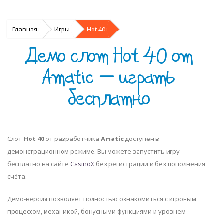
Главная
Игры
Hot 40
Демо слот Hot 40 от
Amatic — играть
бесплатно
Слот
Hot 40
от разработчика
Amatic
доступен в
демонстрационном режиме. Вы можете запустить игру
бесплатно на сайте
CasinoX
без регистрации и без пополнения
счёта.
Демо-версия позволяет полностью ознакомиться с игровым
процессом, механикой, бонусными функциями и уровнем