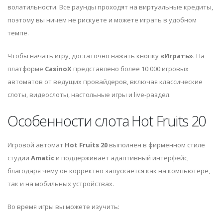
волатильности. Все раунды проходят на виртуальные кредиты,
поэтому вы ничем не рискуете и можете играть в удобном
темпе.
Чтобы начать игру, достаточно нажать кнопку
«Играть»
. На
платформе
CasinoX
представлено более 10 000 игровых
автоматов от ведущих провайдеров, включая классические
слоты, видеослоты, настольные игры и live-раздел.
Особенности слота Hot Fruits 20
Игровой автомат
Hot Fruits 20
выполнен в фирменном стиле
студии
Amatic
и поддерживает адаптивный интерфейс,
благодаря чему он корректно запускается как на компьютере,
так и на мобильных устройствах.
Во время игры вы можете изучить: