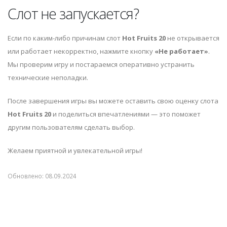
Слот не запускается?
Если по каким-либо причинам слот
Hot Fruits 20
не открывается
или работает некорректно, нажмите кнопку
«Не работает»
.
Мы проверим игру и постараемся оперативно устранить
технические неполадки.
После завершения игры вы можете оставить свою оценку слота
Hot Fruits 20
и поделиться впечатлениями — это поможет
другим пользователям сделать выбор.
Желаем приятной и увлекательной игры!
Обновлено:
08.09.2024