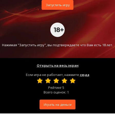
Запустить игру
Нажимая "Запустить игру", вы подтверждаете что Вам есть 18 лет.
Открыть на весь экран
Если игра не работает, нажмите
сюда
Рейтинг
5
Всего оценок:
1
Играть на деньги