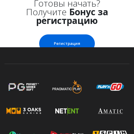
Готовы начать?
Получите
Бонус за
регистрацию
Регистрация