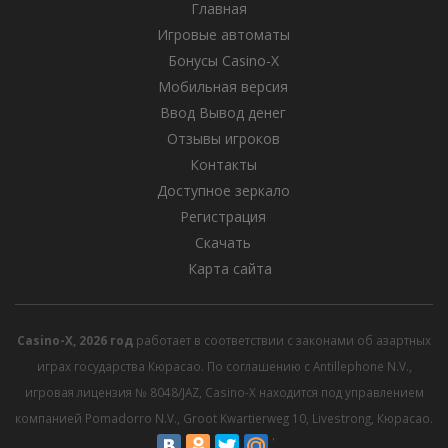
Главная
Игровые автоматы
Бонусы Casino-X
Мобильная версия
Ввод Вывод денег
Отзывы игроков
Контакты
Доступное зеркало
Регистрация
Скачать
Карта сайта
Casino-X, 2026 год
работает в соответствии с законами об азартных
играх государства Кюрасао. По соглашению с Antillephone N.V.,
игровая лицензия № 8048/JAZ, Casino-X находится под управлением
компанией Pomadorro N.V., Groot Kwartierweg 10, Livestrong, Кюрасао.