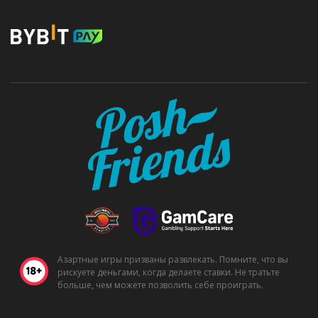
Азартные игры призваны развлекать. Помните, что вы
рискуете деньгами, когда делаете ставки. Не тратьте
больше, чем можете позволить себе проиграть.