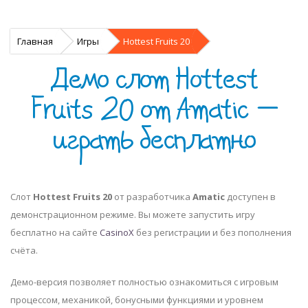
Главная
Игры
Hottest Fruits 20
Демо слот Hottest
Fruits 20 от Amatic —
играть бесплатно
Слот
Hottest Fruits 20
от разработчика
Amatic
доступен в
демонстрационном режиме. Вы можете запустить игру
бесплатно на сайте
CasinoX
без регистрации и без пополнения
счёта.
Демо-версия позволяет полностью ознакомиться с игровым
процессом, механикой, бонусными функциями и уровнем