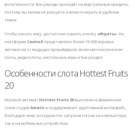
волатильности. Все раунды проходят на виртуальные кредиты,
поэтому вы ничем не рискуете и можете играть в удобном
темпе.
Чтобы начать игру, достаточно нажать кнопку
«Играть»
. На
платформе
CasinoX
представлено более 10 000 игровых
автоматов от ведущих провайдеров, включая классические
слоты, видеослоты, настольные игры и live-раздел.
Особенности слота Hottest Fruits
20
Игровой автомат
Hottest Fruits 20
выполнен в фирменном
стиле студии
Amatic
и поддерживает адаптивный интерфейс,
благодаря чему он корректно запускается как на компьютере,
так и на мобильных устройствах.