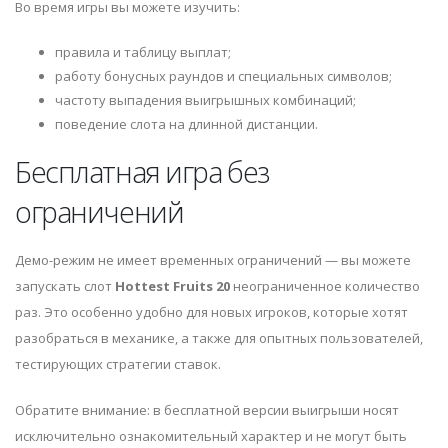
Во время игры вы можете изучить:
правила и таблицу выплат;
работу бонусных раундов и специальных символов;
частоту выпадения выигрышных комбинаций;
поведение слота на длинной дистанции.
Бесплатная игра без
ограничений
Демо-режим не имеет временных ограничений — вы можете
запускать слот
Hottest Fruits 20
неограниченное количество
раз. Это особенно удобно для новых игроков, которые хотят
разобраться в механике, а также для опытных пользователей,
тестирующих стратегии ставок.
Обратите внимание: в бесплатной версии выигрыши носят
исключительно ознакомительный характер и не могут быть