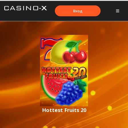
Вход
Hottest Fruits 20