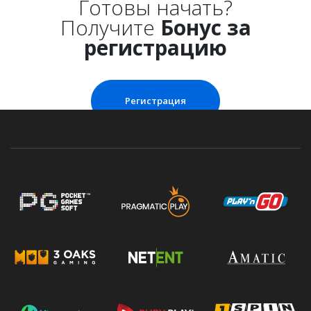
Готовы начать?
Получите
Бонус за
регистрацию
Регистрация