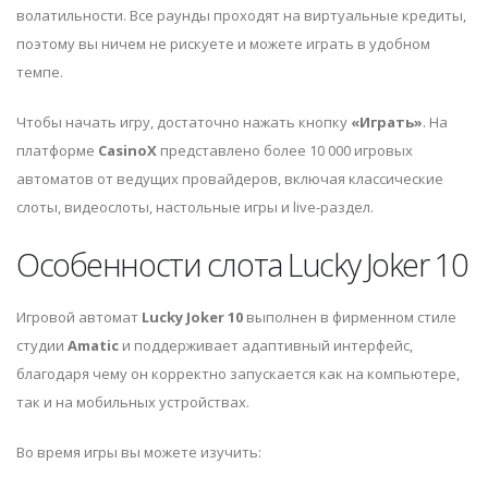
волатильности. Все раунды проходят на виртуальные кредиты,
поэтому вы ничем не рискуете и можете играть в удобном
темпе.
Чтобы начать игру, достаточно нажать кнопку
«Играть»
. На
платформе
CasinoX
представлено более 10 000 игровых
автоматов от ведущих провайдеров, включая классические
слоты, видеослоты, настольные игры и live-раздел.
Особенности слота Lucky Joker 10
Игровой автомат
Lucky Joker 10
выполнен в фирменном стиле
студии
Amatic
и поддерживает адаптивный интерфейс,
благодаря чему он корректно запускается как на компьютере,
так и на мобильных устройствах.
Во время игры вы можете изучить: