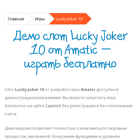
Главная
Игры
Lucky Joker 10
Демо слот Lucky Joker
10 от Amatic —
играть бесплатно
Слот
Lucky Joker 10
от разработчика
Amatic
доступен в
демонстрационном режиме. Вы можете запустить игру
бесплатно на сайте
CasinoX
без регистрации и без пополнения
счёта.
Демо-версия позволяет полностью ознакомиться с игровым
процессом, механикой, бонусными функциями и уровнем