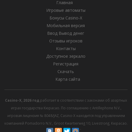
Главная
Игровые автоматы
Бонусы Casino-X
Мобильная версия
Ввод Вывод денег
Отзывы игроков
Контакты
Доступное зеркало
Регистрация
Скачать
Карта сайта
Casino-X, 2026 год
работает в соответствии с законами об азартных
играх государства Кюрасао. По соглашению с Antillephone N.V.,
игровая лицензия № 8048/JAZ, Casino-X находится под управлением
компанией Pomadorro N.V., Groot Kwartierweg 10, Livestrong, Кюрасао.