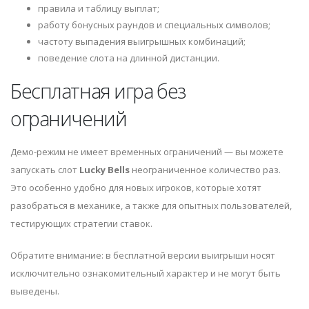
правила и таблицу выплат;
работу бонусных раундов и специальных символов;
частоту выпадения выигрышных комбинаций;
поведение слота на длинной дистанции.
Бесплатная игра без
ограничений
Демо-режим не имеет временных ограничений — вы можете
запускать слот
Lucky Bells
неограниченное количество раз.
Это особенно удобно для новых игроков, которые хотят
разобраться в механике, а также для опытных пользователей,
тестирующих стратегии ставок.
Обратите внимание: в бесплатной версии выигрыши носят
исключительно ознакомительный характер и не могут быть
выведены.