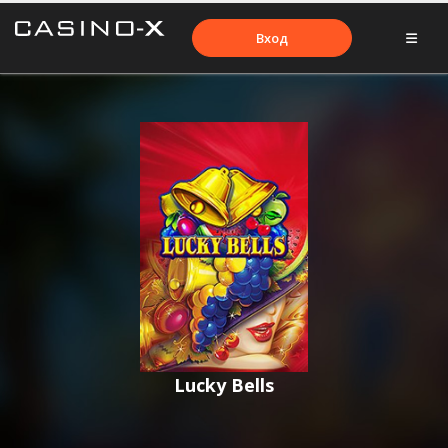
Вход
Lucky Bells