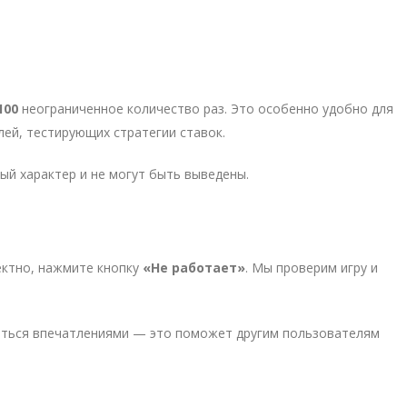
100
неограниченное количество раз. Это особенно удобно для
лей, тестирующих стратегии ставок.
й характер и не могут быть выведены.
ектно, нажмите кнопку
«Не работает»
. Мы проверим игру и
ться впечатлениями — это поможет другим пользователям