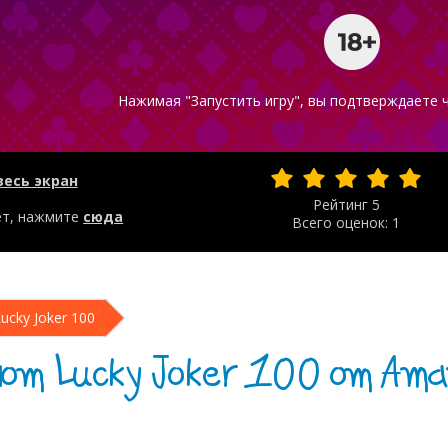
Нажимая "Запустить игру", вы подтверждаете ч
весь экран
Рейтинг
5
ет, нажмите
сюда
Всего оценок:
1
ucky Joker 100
от Lucky Joker 100 от Ama