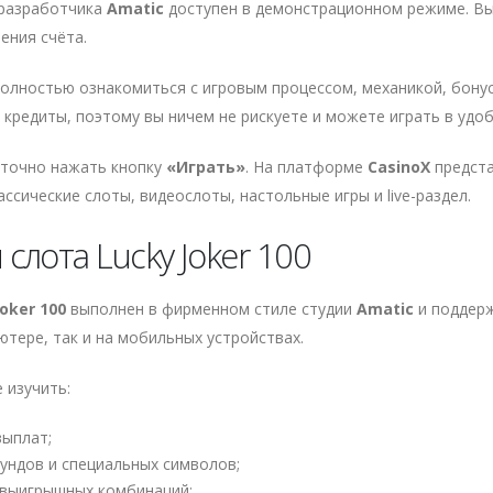
разработчика
Amatic
доступен в демонстрационном режиме. Вы
ения счёта.
олностью ознакомиться с игровым процессом, механикой, бону
 кредиты, поэтому вы ничем не рискуете и можете играть в удо
аточно нажать кнопку
«Играть»
. На платформе
CasinoX
предста
ссические слоты, видеослоты, настольные игры и live-раздел.
слота Lucky Joker 100
Joker 100
выполнен в фирменном стиле студии
Amatic
и поддерж
ютере, так и на мобильных устройствах.
 изучить:
выплат;
ундов и специальных символов;
 выигрышных комбинаций;