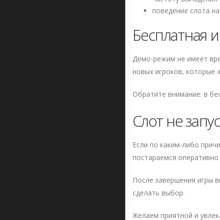
поведение слота на
Бесплатная и
Демо-режим не имеет вр
новых игроков, которые 
Обратите внимание: в бе
Слот не запус
Если по каким-либо прич
постараемся оперативно 
После завершения игры 
сделать выбор.
Желаем приятной и увлек