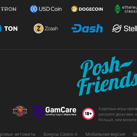
Азартные игры призв
рискуете деньгами, к
больше, чем можете 
ровые автоматы
Бонусы Casino-X
Мобильная версия
В