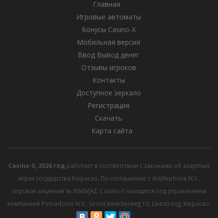
Главная
Игровые автоматы
Бонусы Casino-X
Мобильная версия
Ввод Вывод денег
Отзывы игроков
Контакты
Доступное зеркало
Регистрация
Скачать
Карта сайта
Casino-X, 2026 год
работает в соответствии с законами об азартных
играх государства Кюрасао. По соглашению с Antillephone N.V.,
игровая лицензия № 8048/JAZ, Casino-X находится под управлением
компанией Pomadorro N.V., Groot Kwartierweg 10, Livestrong, Кюрасао.