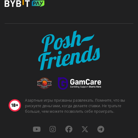
Азартные игры призваны развлекать. Помните, что вы
рискуете деньгами, когда делаете ставки. Не тратьте
больше, чем можете позволить себе проиграть.