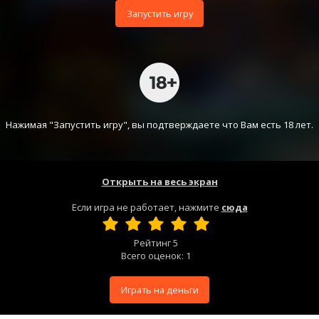
Запустить игру
Нажимая "Запустить игру", вы подтверждаете что Вам есть 18 лет.
Открыть на весь экран
Если игра не работает, нажмите
сюда
Рейтинг
5
Всего оценок:
1
Играть на деньги