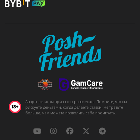
Азартные игры призваны развлекать. Помните, что вы
рискуете деньгами, когда делаете ставки. Не тратьте
больше, чем можете позволить себе проиграть.