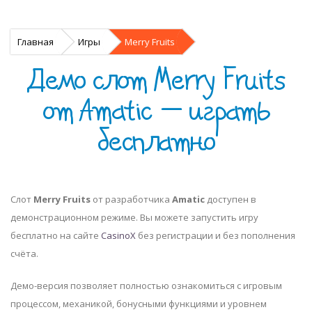
Главная
Игры
Merry Fruits
Демо слот Merry Fruits
от Amatic — играть
бесплатно
Слот
Merry Fruits
от разработчика
Amatic
доступен в
демонстрационном режиме. Вы можете запустить игру
бесплатно на сайте
CasinoX
без регистрации и без пополнения
счёта.
Демо-версия позволяет полностью ознакомиться с игровым
процессом, механикой, бонусными функциями и уровнем