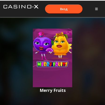
Вход
Merry Fruits