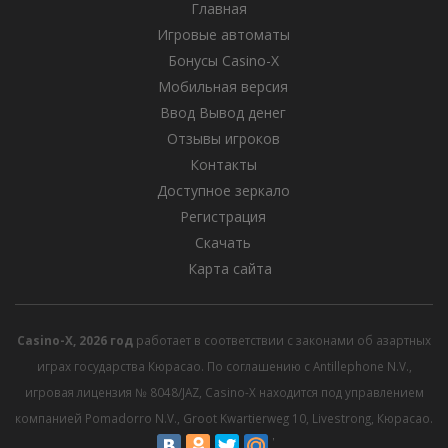
Главная
Игровые автоматы
Бонусы Casino-X
Мобильная версия
Ввод Вывод денег
Отзывы игроков
Контакты
Доступное зеркало
Регистрация
Скачать
Карта сайта
Casino-X, 2026 год
работает в соответствии с законами об азартных
играх государства Кюрасао. По соглашению с Antillephone N.V.,
игровая лицензия № 8048/JAZ, Casino-X находится под управлением
компанией Pomadorro N.V., Groot Kwartierweg 10, Livestrong, Кюрасао.