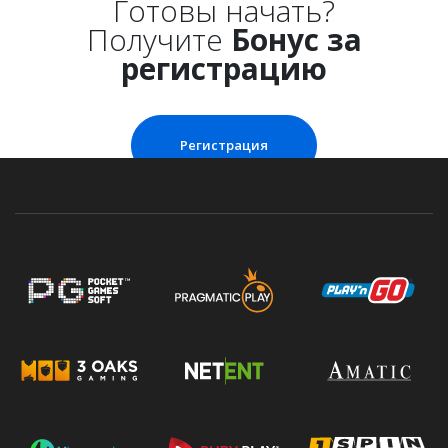
Готовы начать?
Получите
Бонус за
регистрацию
Регистрация