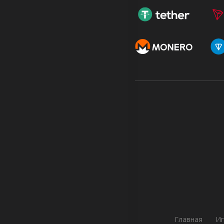
Главная
Иг