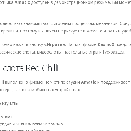
отчика
Amatic
доступен в демонстрационном режиме. Вы может
олностью ознакомиться с игровым процессом, механикой, бону
 кредиты, поэтому вы ничем не рискуете и можете играть в удо
аточно нажать кнопку
«Играть»
. На платформе
CasinoX
предста
ссические слоты, видеослоты, настольные игры и live-раздел.
лота Red Chilli
li
выполнен в фирменном стиле студии
Amatic
и поддерживает 
ютере, так и на мобильных устройствах.
 изучить:
выплат;
ундов и специальных символов;
 выигрышных комбинаций;