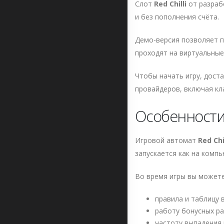
Слот
Red Chilli
от разраб
и без пополнения счёта.
Демо-версия позволяет п
проходят на виртуальные
Чтобы начать игру, дост
провайдеров, включая кла
Особенности с
Игровой автомат
Red Chil
запускается как на компь
Во время игры вы можете
правила и таблицу 
работу бонусных ра
частоту выпадения