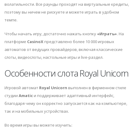
волатильности. Все раунды проходят на виртуальные кредиты,
поэтому вы ничем не рискуете и можете играть в удобном
темпе.
Чтобы начать игру, достаточно нажать кнопку
«Играть»
. На
платформе
CasinoX
представлено более 10 000 игровых
автоматов от ведущих провайдеров, включая классические
слоты, видеослоты, настольные игры и live-раздел.
Особенности слота Royal Unicorn
Игровой автомат
Royal Unicorn
выполнен в фирменном стиле
студии
Amatic
и поддерживает адаптивный интерфейс,
благодаря чему он корректно запускается как на компьютере,
так и на мобильных устройствах.
Во время игры вы можете изучить: