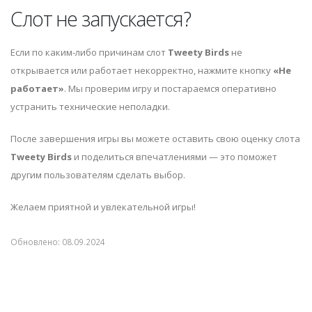
Слот не запускается?
Если по каким-либо причинам слот
Tweety Birds
не
открывается или работает некорректно, нажмите кнопку
«Не
работает»
. Мы проверим игру и постараемся оперативно
устранить технические неполадки.
После завершения игры вы можете оставить свою оценку слота
Tweety Birds
и поделиться впечатлениями — это поможет
другим пользователям сделать выбор.
Желаем приятной и увлекательной игры!
Обновлено:
08.09.2024