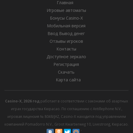
Главная
Игровые автоматы
Бонусы Casino-X
Мобильная версия
Ввод Вывод денег
Отзывы игроков
Контакты
Доступное зеркало
Регистрация
Скачать
Карта сайта
Casino-X, 2026 год
работает в соответствии с законами об азартных
играх государства Кюрасао. По соглашению с Antillephone N.V.,
игровая лицензия № 8048/JAZ, Casino-X находится под управлением
компанией Pomadorro N.V., Groot Kwartierweg 10, Livestrong, Кюрасао.