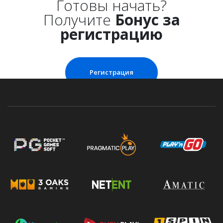
Готовы начать?
Получите
Бонус за
регистрацию
Регистрация