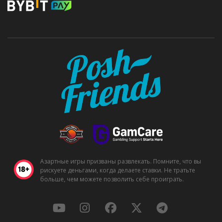
Азартные игры призваны развлекать. Помните, что вы
рискуете деньгами, когда делаете ставки. Не тратьте
больше, чем можете позволить себе проиграть.