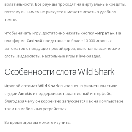
волатильности. Все раунды проходят на виртуальные кредиты,
поэтому вы ничем не рискуете и можете играть в удобном
темпе.
Чтобы начать игру, достаточно нажать кнопку
«Играть»
. На
платформе
CasinoX
представлено более 10 000 игровых
автоматов от ведущих провайдеров, включая классические
слоты, видеослоты, настольные игры и live-раздел.
Особенности слота Wild Shark
Игровой автомат
Wild Shark
выполнен в фирменном стиле
студии
Amatic
и поддерживает адаптивный интерфейс,
благодаря чему он корректно запускается как на компьютере,
так и на мобильных устройствах.
Во время игры вы можете изучить: