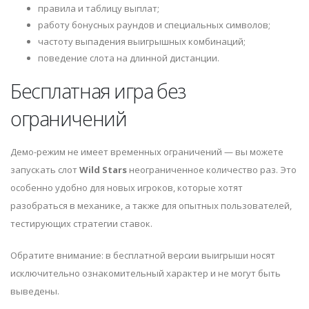
правила и таблицу выплат;
работу бонусных раундов и специальных символов;
частоту выпадения выигрышных комбинаций;
поведение слота на длинной дистанции.
Бесплатная игра без
ограничений
Демо-режим не имеет временных ограничений — вы можете
запускать слот
Wild Stars
неограниченное количество раз. Это
особенно удобно для новых игроков, которые хотят
разобраться в механике, а также для опытных пользователей,
тестирующих стратегии ставок.
Обратите внимание: в бесплатной версии выигрыши носят
исключительно ознакомительный характер и не могут быть
выведены.