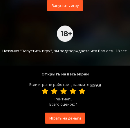
Запустить игру
Нажимая "Запустить игру", вы подтверждаете что Вам есть 18 лет.
Открыть на весь экран
Если игра не работает, нажмите
сюда
Рейтинг
5
Всего оценок:
1
Играть на деньги