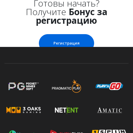
Готовы начать?
Получите
Бонус за
регистрацию
Регистрация