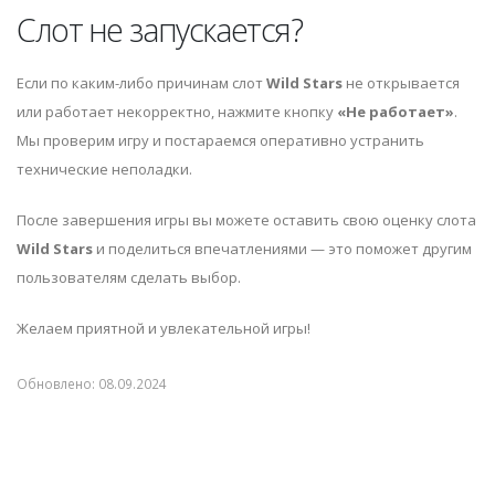
Слот не запускается?
Если по каким-либо причинам слот
Wild Stars
не открывается
или работает некорректно, нажмите кнопку
«Не работает»
.
Мы проверим игру и постараемся оперативно устранить
технические неполадки.
После завершения игры вы можете оставить свою оценку слота
Wild Stars
и поделиться впечатлениями — это поможет другим
пользователям сделать выбор.
Желаем приятной и увлекательной игры!
Обновлено:
08.09.2024