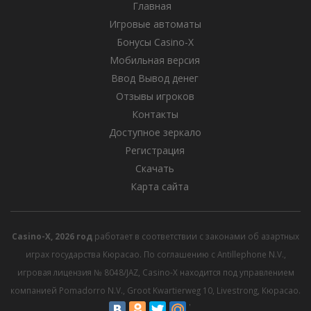
Главная
Игровые автоматы
Бонусы Casino-X
Мобильная версия
Ввод Вывод денег
Отзывы игроков
Контакты
Доступное зеркало
Регистрация
Скачать
Карта сайта
Casino-X, 2026 год
работает в соответствии с законами об азартных
играх государства Кюрасао. По соглашению с Antillephone N.V.,
игровая лицензия № 8048/JAZ, Casino-X находится под управлением
компанией Pomadorro N.V., Groot Kwartierweg 10, Livestrong, Кюрасао.