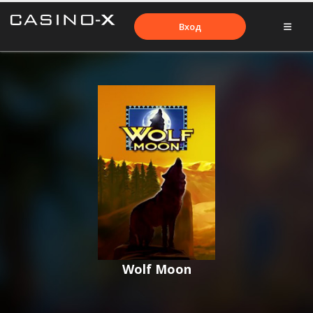
Вход
Wolf Moon