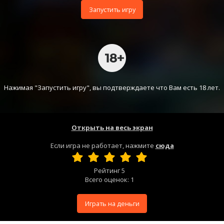
Запустить игру
Нажимая "Запустить игру", вы подтверждаете что Вам есть 18 лет.
Открыть на весь экран
Если игра не работает, нажмите
сюда
Рейтинг
5
Всего оценок:
1
Играть на деньги