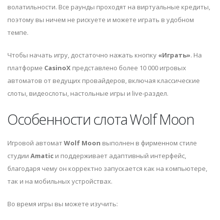
волатильности. Все раунды проходят на виртуальные кредиты,
поэтому вы ничем не рискуете и можете играть в удобном
темпе.
Чтобы начать игру, достаточно нажать кнопку
«Играть»
. На
платформе
CasinoX
представлено более 10 000 игровых
автоматов от ведущих провайдеров, включая классические
слоты, видеослоты, настольные игры и live-раздел.
Особенности слота Wolf Moon
Игровой автомат
Wolf Moon
выполнен в фирменном стиле
студии
Amatic
и поддерживает адаптивный интерфейс,
благодаря чему он корректно запускается как на компьютере,
так и на мобильных устройствах.
Во время игры вы можете изучить: