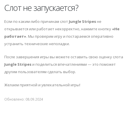
Слот не запускается?
Если по каким-либо причинам слот
Jungle Stripes
не
открывается или работает некорректно, нажмите кнопку
«Не
работает»
. Мы проверим игру и постараемся оперативно
устранить технические неполадки.
После завершения игры вы можете оставить свою оценку слота
Jungle Stripes
и поделиться впечатлениями — это поможет
другим пользователям сделать выбор.
Желаем приятной и увлекательной игры!
Обновлено:
08.09.2024