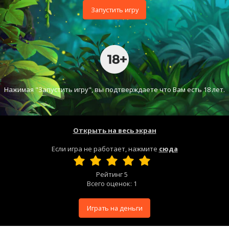
Запустить игру
Нажимая "Запустить игру", вы подтверждаете что Вам есть 18 лет.
Открыть на весь экран
Если игра не работает, нажмите
сюда
Рейтинг
5
Всего оценок:
1
Играть на деньги