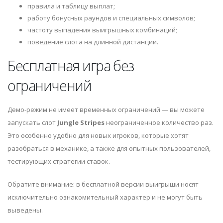
правила и таблицу выплат;
работу бонусных раундов и специальных символов;
частоту выпадения выигрышных комбинаций;
поведение слота на длинной дистанции.
Бесплатная игра без
ограничений
Демо-режим не имеет временных ограничений — вы можете
запускать слот
Jungle Stripes
неограниченное количество раз.
Это особенно удобно для новых игроков, которые хотят
разобраться в механике, а также для опытных пользователей,
тестирующих стратегии ставок.
Обратите внимание: в бесплатной версии выигрыши носят
исключительно ознакомительный характер и не могут быть
выведены.