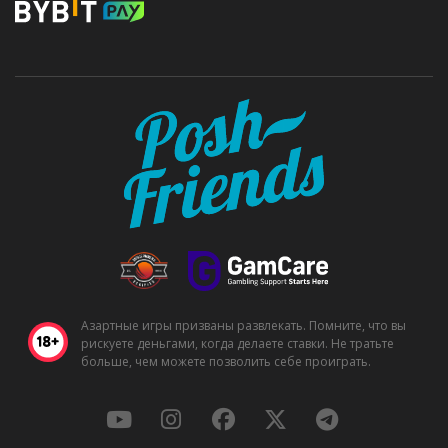
Азартные игры призваны развлекать. Помните, что вы
рискуете деньгами, когда делаете ставки. Не тратьте
больше, чем можете позволить себе проиграть.