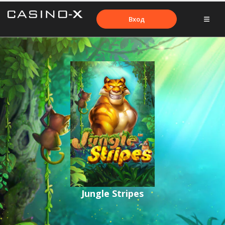
Вход
Jungle Stripes