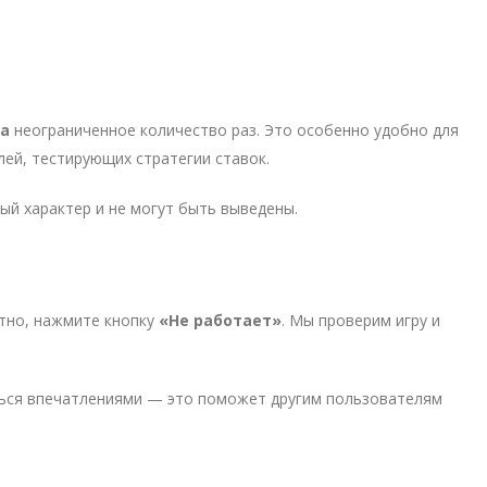
ba
неограниченное количество раз. Это особенно удобно для
лей, тестирующих стратегии ставок.
й характер и не могут быть выведены.
тно, нажмите кнопку
«Не работает»
. Мы проверим игру и
ься впечатлениями — это поможет другим пользователям