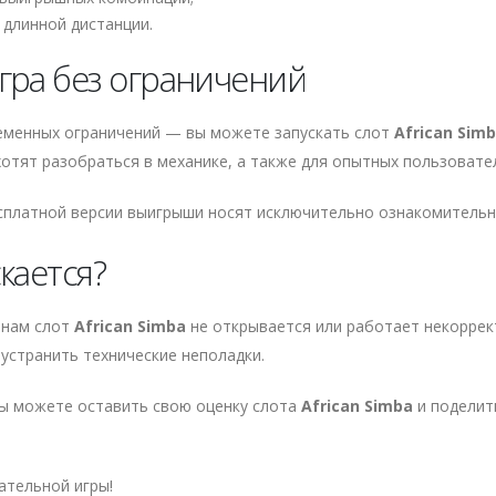
 длинной дистанции.
гра без ограничений
еменных ограничений — вы можете запускать слот
African Sim
хотят разобраться в механике, а также для опытных пользовате
сплатной версии выигрыши носят исключительно ознакомительны
кается?
инам слот
African Simba
не открывается или работает некоррек
устранить технические неполадки.
вы можете оставить свою оценку слота
African Simba
и поделит
ательной игры!