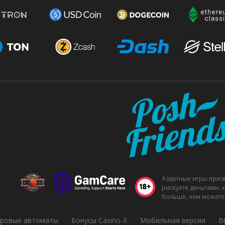
Азартные игры призв
рискуете деньгами, к
больше, чем можете 
ровые автоматы
Бонусы Casino-X
Мобильная версия
В