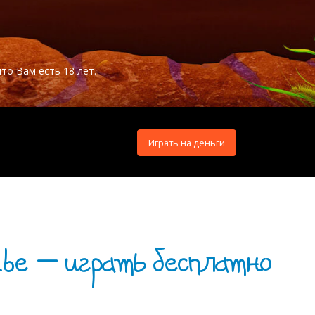
то Вам есть 18 лет.
Играть на деньги
ube — играть бесплатно