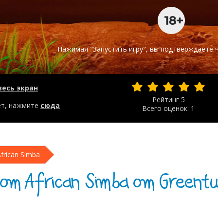
Нажимая "Запустить игру", вы подтверждаете ч
весь экран
Рейтинг
5
ет, нажмите
сюда
Всего оценок:
1
frican Simba
от African Simba от Greent