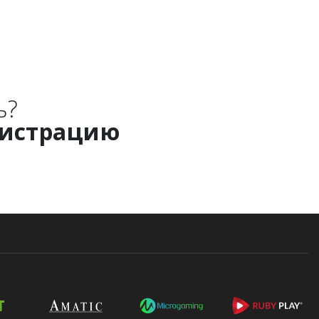
ь?
гистрацию