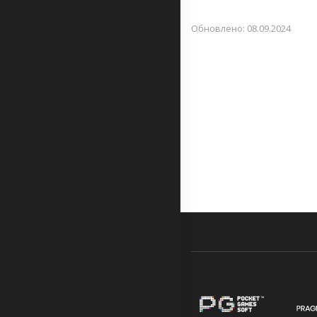
Обновлено:
08.09.2024