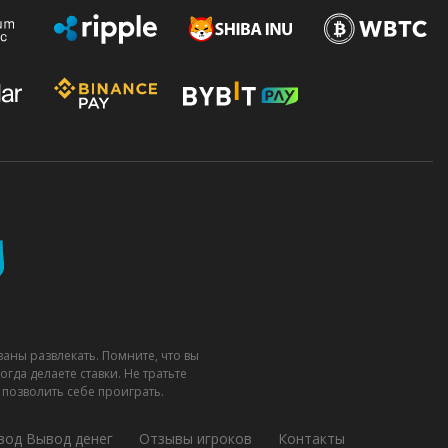
аны развлекать. Помните, что вы
огда делаете ставки. Не тратьте
позволить себе проиграть.
вод Вывод денег
Отзывы игроков
Контакты