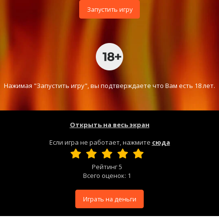
Запустить игру
Нажимая "Запустить игру", вы подтверждаете что Вам есть 18 лет.
Открыть на весь экран
Если игра не работает, нажмите
сюда
Рейтинг
5
Всего оценок:
1
Играть на деньги