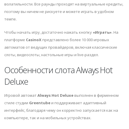
волатильности. Все раунды проходят на виртуальные кредиты,
поэтому вы ничем не рискуете и можете играть в удобном
темпе.
Чтобы начать игру, достаточно нажать кнопку
«Играть»
. На
платформе
CasinoX
представлено более 10 000 игровых
автоматов от ведущих провайдеров, включая классические
слоты, видеослоты, настольные игры и live-раздел.
Особенности слота Always Hot
Deluxe
Игровой автомат
Always Hot Deluxe
выполнен в фирменном
стиле студии
Greentube
и поддерживает адаптивный
интерфейс, благодаря чему он корректно запускается как на
компьютере, так и на мобильных устройствах.