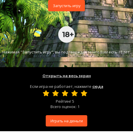
Запустить игру
Нажимая "Запустить игру", вы подтверждаете что Вам есть 18 лет.
Открыть на весь экран
Если игра не работает, нажмите
сюда
Рейтинг
5
Всего оценок:
1
Играть на деньги