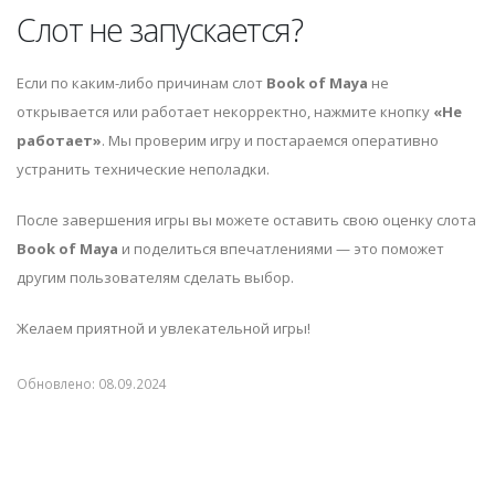
Слот не запускается?
Если по каким-либо причинам слот
Book of Maya
не
открывается или работает некорректно, нажмите кнопку
«Не
работает»
. Мы проверим игру и постараемся оперативно
устранить технические неполадки.
После завершения игры вы можете оставить свою оценку слота
Book of Maya
и поделиться впечатлениями — это поможет
другим пользователям сделать выбор.
Желаем приятной и увлекательной игры!
Обновлено:
08.09.2024