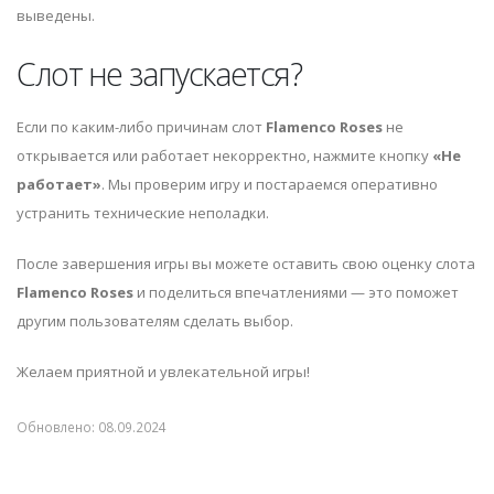
выведены.
Слот не запускается?
Если по каким-либо причинам слот
Flamenco Roses
не
открывается или работает некорректно, нажмите кнопку
«Не
работает»
. Мы проверим игру и постараемся оперативно
устранить технические неполадки.
После завершения игры вы можете оставить свою оценку слота
Flamenco Roses
и поделиться впечатлениями — это поможет
другим пользователям сделать выбор.
Желаем приятной и увлекательной игры!
Обновлено:
08.09.2024