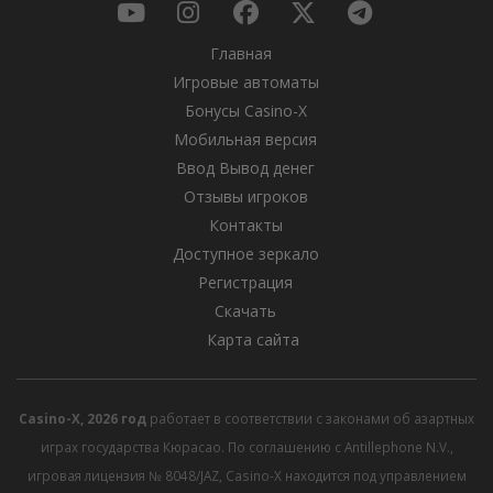
Главная
Игровые автоматы
Бонусы Casino-X
Мобильная версия
Ввод Вывод денег
Отзывы игроков
Контакты
Доступное зеркало
Регистрация
Скачать
Карта сайта
Casino-X, 2026 год
работает в соответствии с законами об азартных
играх государства Кюрасао. По соглашению с Antillephone N.V.,
игровая лицензия № 8048/JAZ, Casino-X находится под управлением