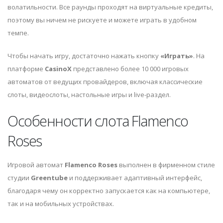
волатильности. Все раунды проходят на виртуальные кредиты,
поэтому вы ничем не рискуете и можете играть в удобном
темпе.
Чтобы начать игру, достаточно нажать кнопку
«Играть»
. На
платформе
CasinoX
представлено более 10 000 игровых
автоматов от ведущих провайдеров, включая классические
слоты, видеослоты, настольные игры и live-раздел.
Особенности слота Flamenco
Roses
Игровой автомат
Flamenco Roses
выполнен в фирменном стиле
студии
Greentube
и поддерживает адаптивный интерфейс,
благодаря чему он корректно запускается как на компьютере,
так и на мобильных устройствах.