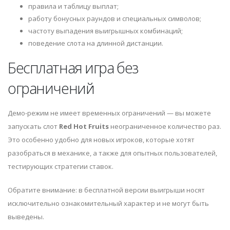
правила и таблицу выплат;
работу бонусных раундов и специальных символов;
частоту выпадения выигрышных комбинаций;
поведение слота на длинной дистанции.
Бесплатная игра без
ограничений
Демо-режим не имеет временных ограничений — вы можете
запускать слот
Red Hot Fruits
неограниченное количество раз.
Это особенно удобно для новых игроков, которые хотят
разобраться в механике, а также для опытных пользователей,
тестирующих стратегии ставок.
Обратите внимание: в бесплатной версии выигрыши носят
исключительно ознакомительный характер и не могут быть
выведены.