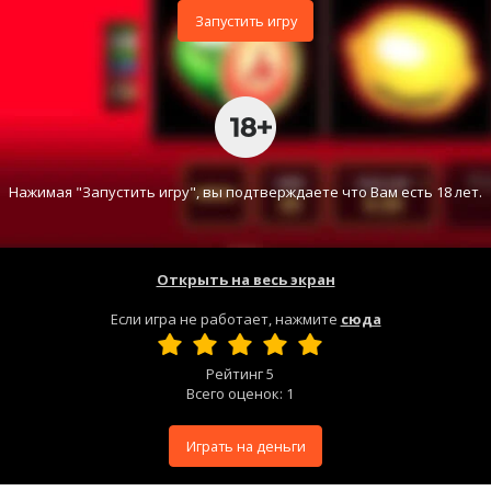
Запустить игру
Нажимая "Запустить игру", вы подтверждаете что Вам есть 18 лет.
Открыть на весь экран
Если игра не работает, нажмите
сюда
Рейтинг
5
Всего оценок:
1
Играть на деньги