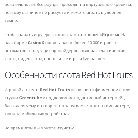
волатильности. Все раунды проходят на виртуальные кредиты,
поэтому вы ничем не рискуете и можете играть в удобном
темпе.
Чтобы начать игру, достаточно нажать кнопку
«Играть»
. На
платформе
CasinoX
представлено более 10 000 игровых
автоматов от ведущих провайдеров, включая классические
слоты, видеослоты, настольные игры и live-раздел.
Особенности слота Red Hot Fruits
Игровой автомат
Red Hot Fruits
выполнен в фирменном стиле
студии
Greentube
и поддерживает адаптивный интерфейс,
благодаря чему он корректно запускается как на компьютере,
так и на мобильных устройствах.
Во время игры вы можете изучить: