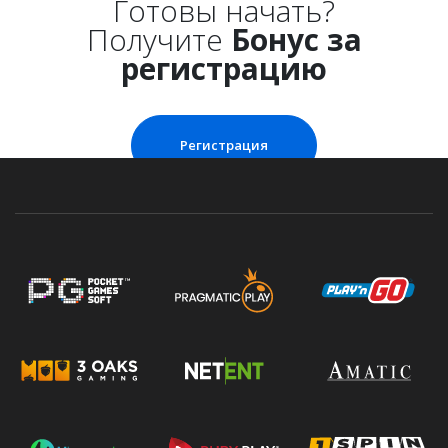
Готовы начать?
Получите
Бонус за
регистрацию
Регистрация