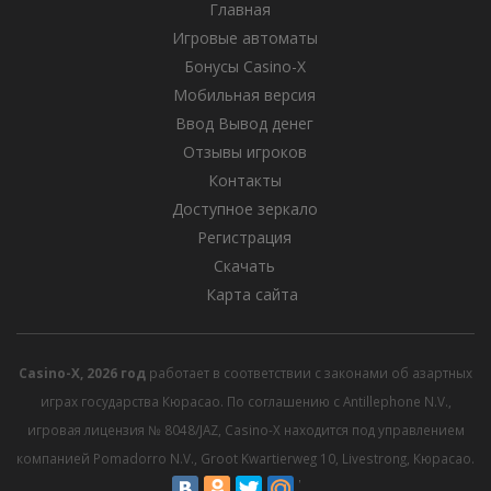
Главная
Игровые автоматы
Бонусы Casino-X
Мобильная версия
Ввод Вывод денег
Отзывы игроков
Контакты
Доступное зеркало
Регистрация
Скачать
Карта сайта
Casino-X, 2026 год
работает в соответствии с законами об азартных
играх государства Кюрасао. По соглашению с Antillephone N.V.,
игровая лицензия № 8048/JAZ, Casino-X находится под управлением
компанией Pomadorro N.V., Groot Kwartierweg 10, Livestrong, Кюрасао.