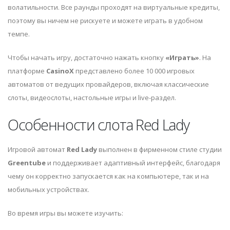
волатильности. Все раунды проходят на виртуальные кредиты,
поэтому вы ничем не рискуете и можете играть в удобном
темпе.
Чтобы начать игру, достаточно нажать кнопку
«Играть»
. На
платформе
CasinoX
представлено более 10 000 игровых
автоматов от ведущих провайдеров, включая классические
слоты, видеослоты, настольные игры и live-раздел.
Особенности слота Red Lady
Игровой автомат
Red Lady
выполнен в фирменном стиле студии
Greentube
и поддерживает адаптивный интерфейс, благодаря
чему он корректно запускается как на компьютере, так и на
мобильных устройствах.
Во время игры вы можете изучить: