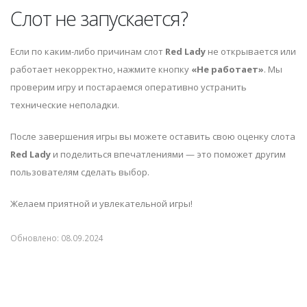
Слот не запускается?
Если по каким-либо причинам слот
Red Lady
не открывается или
работает некорректно, нажмите кнопку
«Не работает»
. Мы
проверим игру и постараемся оперативно устранить
технические неполадки.
После завершения игры вы можете оставить свою оценку слота
Red Lady
и поделиться впечатлениями — это поможет другим
пользователям сделать выбор.
Желаем приятной и увлекательной игры!
Обновлено:
08.09.2024