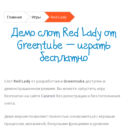
Главная
Игры
Red Lady
Демо слот Red Lady от
Greentube — играть
бесплатно
Слот
Red Lady
от разработчика
Greentube
доступен в
демонстрационном режиме. Вы можете запустить игру
бесплатно на сайте
CasinoX
без регистрации и без пополнения
счёта.
Демо-версия позволяет полностью ознакомиться с игровым
процессом, механикой, бонусными функциями и уровнем