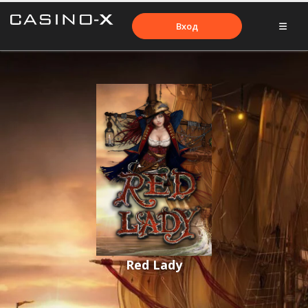
Вход
Red Lady