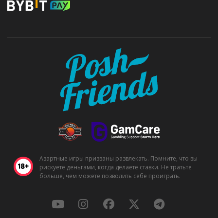
Азартные игры призваны развлекать. Помните, что вы
рискуете деньгами, когда делаете ставки. Не тратьте
больше, чем можете позволить себе проиграть.