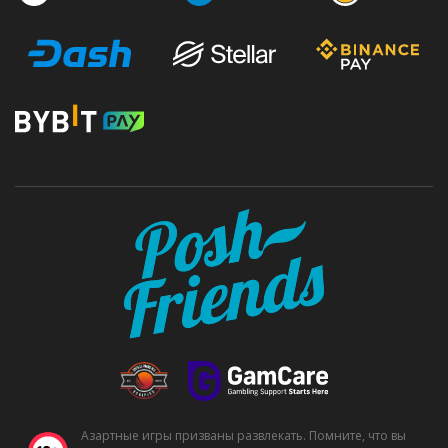
Азартные игры призваны развлекать. Помните, что вы