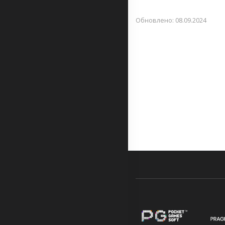
Обновлено:
08.09.2024