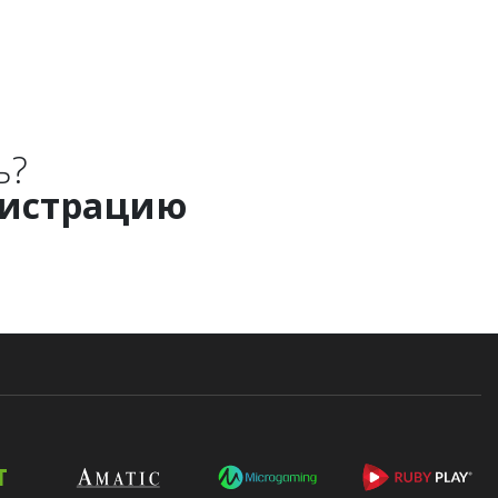
ь?
гистрацию