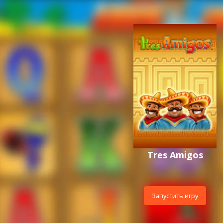
Tres Amigos
Запустить игру