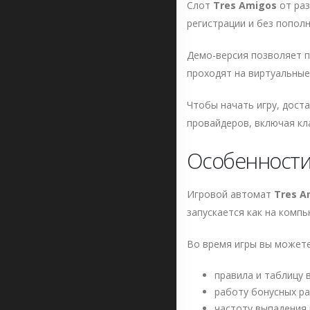
Слот
Tres Amigos
от ра
регистрации и без пополн
Демо-версия позволяет п
проходят на виртуальные
Чтобы начать игру, дост
провайдеров, включая кла
Особенности 
Игровой автомат
Tres A
запускается как на компь
Во время игры вы можете
правила и таблицу 
работу бонусных ра
частоту выпадения