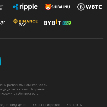
аны развлекать. Помните, что вы
огда делаете ставки. Не тратьте
позволить себе проиграть.
вод Вывод денег
Отзывы игроков
Контакты