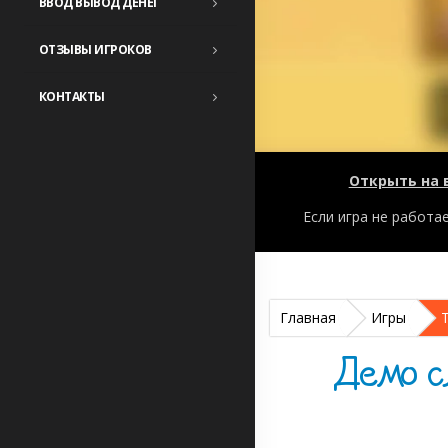
ВВОД ВЫВОД ДЕНЕГ
ОТЗЫВЫ ИГРОКОВ
КОНТАКТЫ
Открыть на 
Если игра не работа
Главная
Игры
Демо с