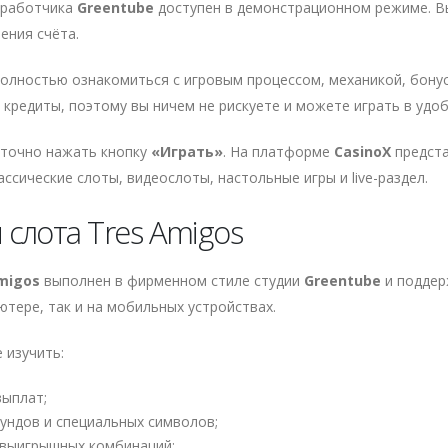
зработчика
Greentube
доступен в демонстрационном режиме. Вы
ения счёта.
олностью ознакомиться с игровым процессом, механикой, бону
 кредиты, поэтому вы ничем не рискуете и можете играть в удо
аточно нажать кнопку
«Играть»
. На платформе
CasinoX
предста
ссические слоты, видеослоты, настольные игры и live-раздел.
слота Tres Amigos
migos
выполнен в фирменном стиле студии
Greentube
и поддер
ютере, так и на мобильных устройствах.
 изучить:
выплат;
ундов и специальных символов;
 выигрышных комбинаций;