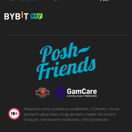
Азартные игры призваны развлекать. Помните, что вы
рискуете деньгами, когда делаете ставки. Не тратьте
больше, чем можете позволить себе проиграть.