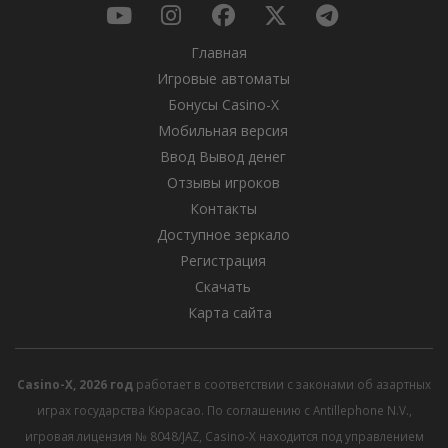
Главная
Игровые автоматы
Бонусы Casino-X
Мобильная версия
Ввод Вывод денег
Отзывы игроков
Контакты
Доступное зеркало
Регистрация
Скачать
Карта сайта
Casino-X, 2026 год
работает в соответствии с законами об азартных
играх государства Кюрасао. По соглашению с Antillephone N.V.,
игровая лицензия № 8048/JAZ, Casino-X находится под управлением