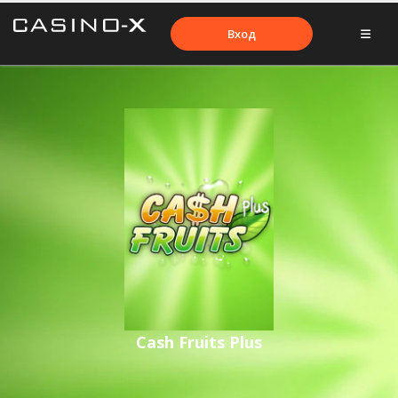
Вход
Cash Fruits Plus