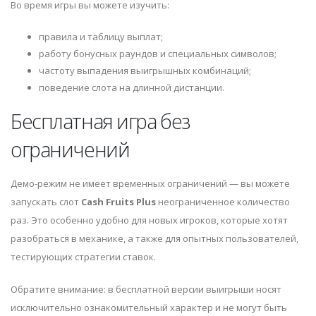
Во время игры вы можете изучить:
правила и таблицу выплат;
работу бонусных раундов и специальных символов;
частоту выпадения выигрышных комбинаций;
поведение слота на длинной дистанции.
Бесплатная игра без
ограничений
Демо-режим не имеет временных ограничений — вы можете
запускать слот
Cash Fruits Plus
неограниченное количество
раз. Это особенно удобно для новых игроков, которые хотят
разобраться в механике, а также для опытных пользователей,
тестирующих стратегии ставок.
Обратите внимание: в бесплатной версии выигрыши носят
исключительно ознакомительный характер и не могут быть