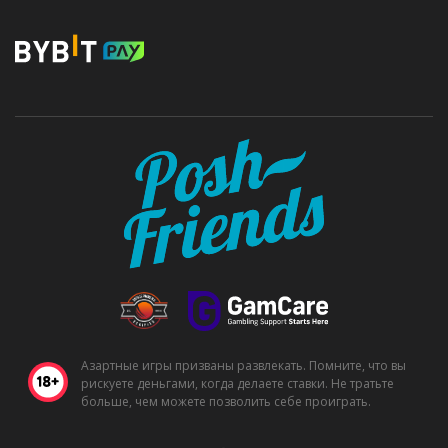
Азартные игры призваны развлекать. Помните, что вы
рискуете деньгами, когда делаете ставки. Не тратьте
больше, чем можете позволить себе проиграть.