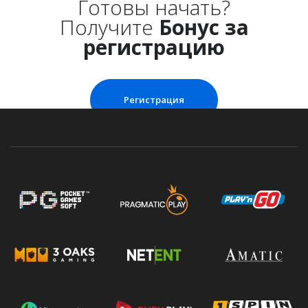
Готовы начать?
Получите
Бонус за
регистрацию
Регистрация