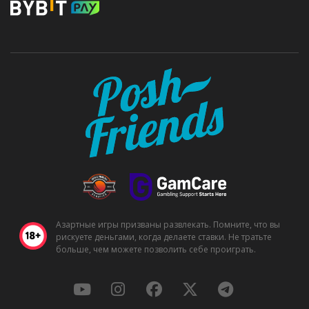
Азартные игры призваны развлекать. Помните, что вы
рискуете деньгами, когда делаете ставки. Не тратьте
больше, чем можете позволить себе проиграть.