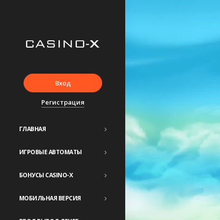
Вход
Регистрация
ГЛАВНАЯ
ИГРОВЫЕ АВТОМАТЫ
БОНУСЫ CASINO-X
МОБИЛЬНАЯ ВЕРСИЯ