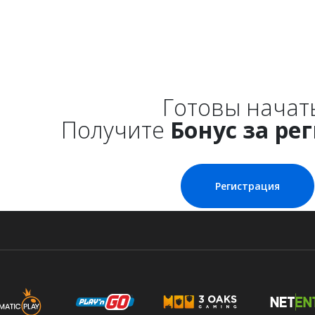
Готовы начат
Получите
Бонус за ре
Регистрация