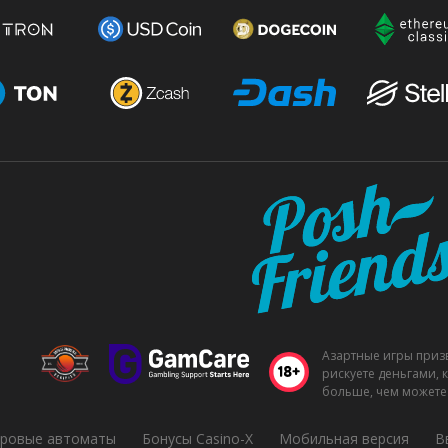
Азартные игры призв
рискуете деньгами, к
больше, чем можете 
ровые автоматы
Бонусы Casino-X
Мобильная версия
В