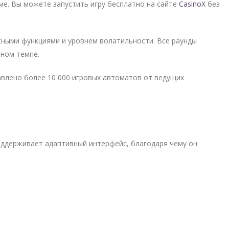
е. Вы можете запустить игру бесплатно на сайте
CasinoX
без
сными функциями и уровнем волатильности. Все раунды
бном темпе.
влено более 10 000 игровых автоматов от ведущих
ддерживает адаптивный интерфейс, благодаря чему он