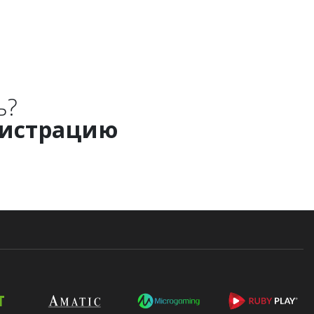
ь?
гистрацию