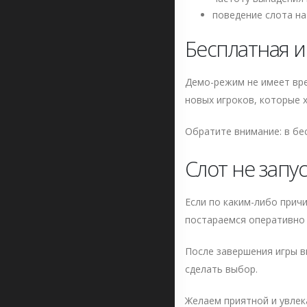
поведение слота на
Бесплатная и
Демо-режим не имеет вр
новых игроков, которые 
Обратите внимание: в бе
Слот не запус
Если по каким-либо прич
постараемся оперативно 
После завершения игры 
сделать выбор.
Желаем приятной и увлек