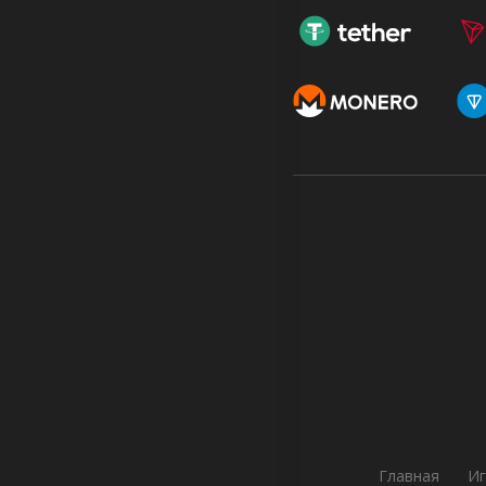
Главная
Иг