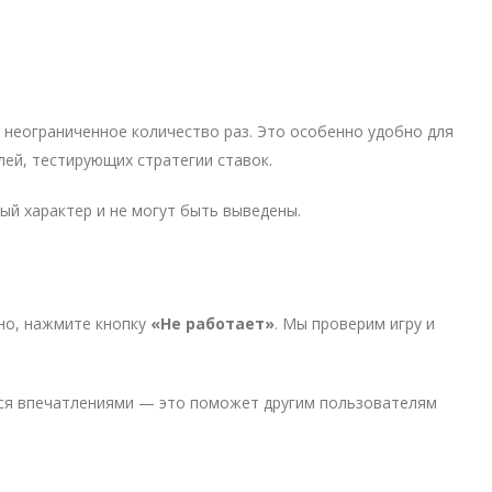
неограниченное количество раз. Это особенно удобно для
лей, тестирующих стратегии ставок.
й характер и не могут быть выведены.
но, нажмите кнопку
«Не работает»
. Мы проверим игру и
ся впечатлениями — это поможет другим пользователям