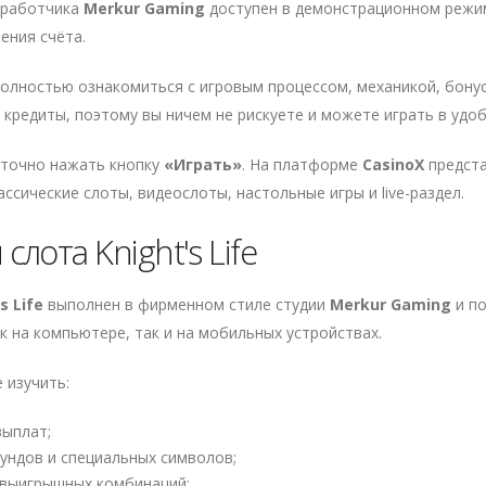
зработчика
Merkur Gaming
доступен в демонстрационном режим
ения счёта.
олностью ознакомиться с игровым процессом, механикой, бону
 кредиты, поэтому вы ничем не рискуете и можете играть в удо
аточно нажать кнопку
«Играть»
. На платформе
CasinoX
предста
ссические слоты, видеослоты, настольные игры и live-раздел.
лота Knight's Life
s Life
выполнен в фирменном стиле студии
Merkur Gaming
и по
к на компьютере, так и на мобильных устройствах.
 изучить:
выплат;
ундов и специальных символов;
 выигрышных комбинаций;