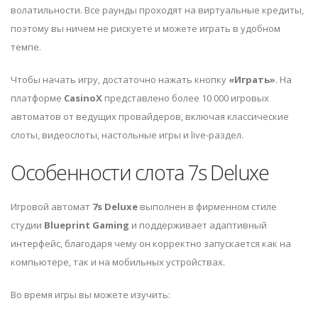
волатильности. Все раунды проходят на виртуальные кредиты,
поэтому вы ничем не рискуете и можете играть в удобном
темпе.
Чтобы начать игру, достаточно нажать кнопку
«Играть»
. На
платформе
CasinoX
представлено более 10 000 игровых
автоматов от ведущих провайдеров, включая классические
слоты, видеослоты, настольные игры и live-раздел.
Особенности слота 7s Deluxe
Игровой автомат
7s Deluxe
выполнен в фирменном стиле
студии
Blueprint Gaming
и поддерживает адаптивный
интерфейс, благодаря чему он корректно запускается как на
компьютере, так и на мобильных устройствах.
Во время игры вы можете изучить: