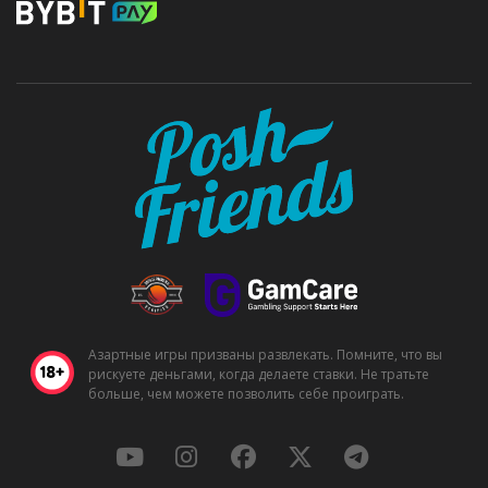
Азартные игры призваны развлекать. Помните, что вы
рискуете деньгами, когда делаете ставки. Не тратьте
больше, чем можете позволить себе проиграть.