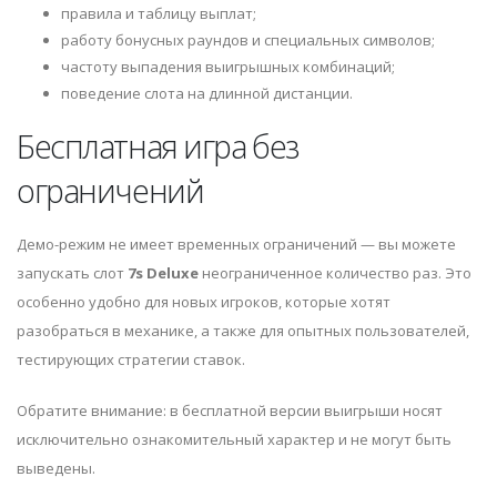
правила и таблицу выплат;
работу бонусных раундов и специальных символов;
частоту выпадения выигрышных комбинаций;
поведение слота на длинной дистанции.
Бесплатная игра без
ограничений
Демо-режим не имеет временных ограничений — вы можете
запускать слот
7s Deluxe
неограниченное количество раз. Это
особенно удобно для новых игроков, которые хотят
разобраться в механике, а также для опытных пользователей,
тестирующих стратегии ставок.
Обратите внимание: в бесплатной версии выигрыши носят
исключительно ознакомительный характер и не могут быть
выведены.