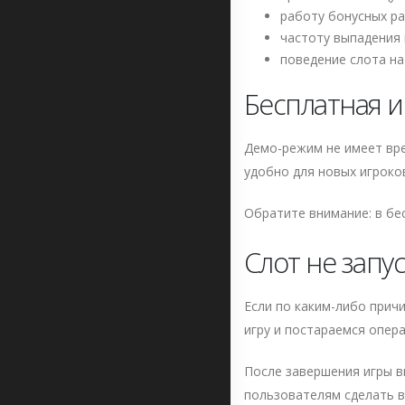
работу бонусных ра
частоту выпадения
поведение слота на
Бесплатная и
Демо-режим не имеет вр
удобно для новых игроко
Обратите внимание: в бе
Слот не запус
Если по каким-либо прич
игру и постараемся опер
После завершения игры 
пользователям сделать 