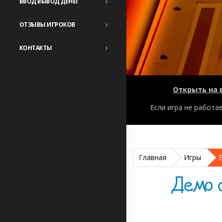
ВВОД ВЫВОД ДЕНЕГ
ОТЗЫВЫ ИГРОКОВ
КОНТАКТЫ
Открыть на 
Если игра не работа
Главная
Игры
Демо с