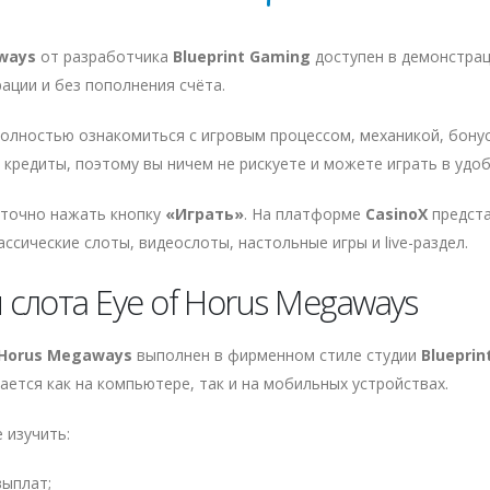
aways
от разработчика
Blueprint Gaming
доступен в демонстрац
ации и без пополнения счёта.
олностью ознакомиться с игровым процессом, механикой, бону
 кредиты, поэтому вы ничем не рискуете и можете играть в удо
аточно нажать кнопку
«Играть»
. На платформе
CasinoX
предста
ссические слоты, видеослоты, настольные игры и live-раздел.
слота Eye of Horus Megaways
 Horus Megaways
выполнен в фирменном стиле студии
Blueprin
ается как на компьютере, так и на мобильных устройствах.
 изучить:
выплат;