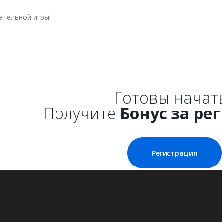
ательной игры!
Готовы начат
Получите
Бонус за ре
Регистрация